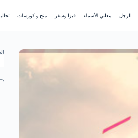
الرجل
معاني الأسماء
فيزا وسفر
منح و كورسات
تحالي
ال