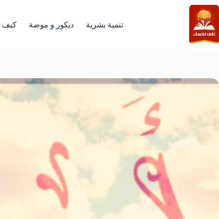
لتجاوز
لى
لمحتوى
تنمية بشرية
ديكور و موضة
كيف