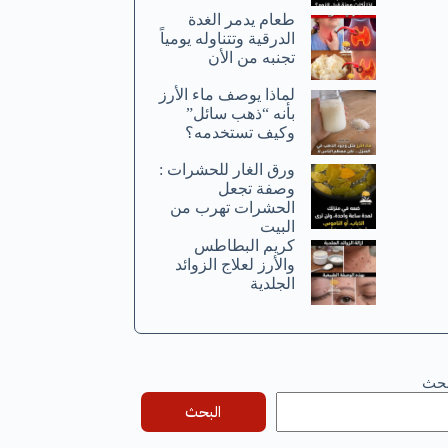
طعام يدمر الغدة
الدرقية وتتناوله يومياً
تجنبه من الأن
لماذا يوصف ماء الأرز
بأنه “ذهب سائل”
وكيف تستخدمه؟
ورق الغار للحشرات :
وصفة تجعل
الحشرات تهرب من
البيت
كريم البطاطس
والأرز لعلاج الزوائد
الجلدية
بحث
البحث