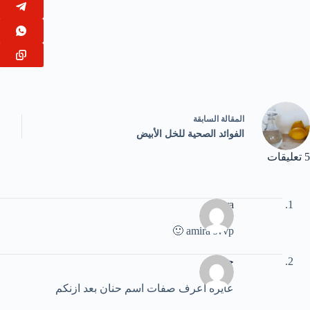
ال
مقالة
السابقة
الفوائد الصحية للخل الأبيض
5 تعليقات
amira
amira svvp 🙂
حنان
عايزه اعرف صفات اسم حنان بعد ازنكم