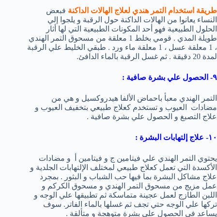
طريقة استخدام التمر هندي لعلاج الهالات الداكنة
فبعض
النساء يعانوا من الهالات الداكنة حول الرقبة و يلجوا إلي
الحلول الطبيعية فهو أحد المكونات الطبيعية التي لها أثار
طويلة المدي . قومي بخلط 1 معلقة من مسحوق التمر الهندي
، 1 معلقة عسل ، 1 معلقة ماء ورد . طبقي الخليط علي الرقبة
لمدة 20 دقيقة . ثم غسل الرقبة بالماء الدافئ.
٩- الحصول علي بشرة صافية :
التمر الهندي معبأ باحماض الألفا هيدروكسيل و هي من
مضادات العيوب و تستخدم كعلاج طبيعي بتخفيف العيوب و
علاج التصبغ و الحصول علي بشرة صافية .
١٠- علاج إلتهابات البشرة :
يحتوي التمر الهندي علي فيتامين ج و فيتامين أ و مضادات
الأكسدة التي تعمل كعلاج طبيعي لمختلف الإلتهابات الجلدية و
علاج مشاكل البشرة بما فيها حب الشباب و البثور . بمجرد
عمل مزيج من مسحوق التمر الهندي و مسحوق الكركم و
اللبن الطازج لعمل عجينة متماسكة ثم تطبيقها علي الوجه و
تركها علي الوجه حتي تجف ثم غسلها بالماء الفاتر. سوف
يساعد في الحصول علي بشرة متوهجة و متألقة .