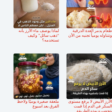
طعام يدمر الغدة الدرقية
لماذا يوصف ماء الأرز بأنه
وتتناوله يومياً تجنبه من الأن
“ذهب سائل” وكيف
تستخدمه؟
الأرز الأبيض لا يرفع مستوى
ملعقة صغيرة يوميًا ولاحظ
السكر في الدم إذا قمت
الفرق بعد اسبوع
بتحضيره بهذه الطريقة