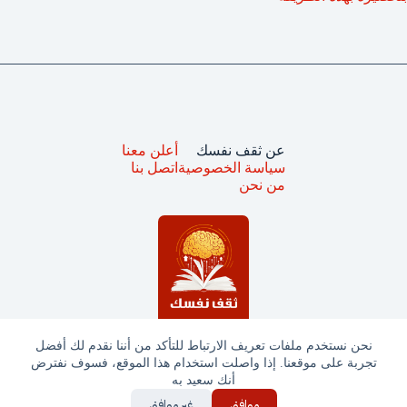
عن ثقف نفسك
أعلن معنا
سياسة الخصوصية
اتصل بنا
من نحن
نحن نستخدم ملفات تعريف الارتباط للتأكد من أننا نقدم لك أفضل
تجربة على موقعنا. إذا واصلت استخدام هذا الموقع، فسوف نفترض
جميع الحقوق محفوظة © ثقف نفسك 2025
أنك سعيد به
موافق
غير موافق