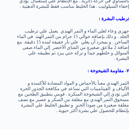
بالتساوي في حركة دائرية . مع الإنتظام علي إستعمال يؤدي
إخفاء السيلوليت . هذا الخليط مناسب فقط للبشرة الدهنية .
ترطيب البشرة :
جهزي وعاء لغلي الماء و التمر الهندي يعمل علي ترطيب
الجلد . و ذلك بإضافة حوالي 15 جرام من التمر الهند في الماء
الساخن و بمجرد أن يغلي علي نار خفيفة لمدة 15 دقيقة. مع
إضافة 2 ملاعق صغيرة من الشاي الأخضر إلي الماء.صفي
السوائل و خلطهم جيداً و تركه حتي يبرد ثم تطبيقه علي
البشرة .
٧- مقاومة الشيخوخة :
التمر الهندي معبأ بالأحماض و المواد المضادة للأكسدة و
الألياف و الفيتامينات التي تساعد في مكافحة الجذور الحرة
التي تؤدي إلي الشيخوخة المبكرة . قومي بتطبيق الطحين مع
مسحوق التمر الهندي مع معلقة من السكر و عصير مع نصف
معلقة صغيرة من صودا الخبز و تطبيق الخليط علي البشرة
بإنتظام للحصول علي بشرة أكثر حيوية .