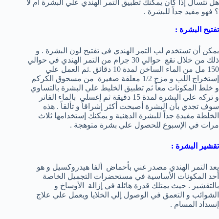
هل تتسأل إذا كان يمكنك تطبيق التمر الهندي علي البشرة أم لا
؟ فهو مفيد جداً للبشرة .
تفتيح البشرة :
يمكن أن تستخدم لب التمر الهندي في تفتيح لون البشرة . و
ذلك من خلال نقع حوالي 30 جرام من التمر الهندي في حوالي
150 مل من الماء الساخن لمدة 10 دقائق .ثم العمل علي
إستخراج اللب و مزج 1/2 معلقة صغيرة من مسحوق الكركم
و خلط المكونات معاً ثم تطبيق الخليط علي البشرة بالتساوي
و تركه علي البشرة لمدة 15 دقيقة ثم إغسلي بالماء الفاتر
سوف تجدي بأن البشرة أصبحت أكثر إشراقاُ و تألقاً . هذه
الخلطة مفيدة جداً للبشرة الدهنية و يمكنك إستخدامها ثلاث
مرات في الإسبوع للحصول علي بشرة متوهجة .
تقشير البشرة :
يعد التمر الهندي مصدر غني بأحماض ألفا هيدروكسيل و هو
أحد المكونات الأساسية في مستحضرات التجميل الخاصة
بالتقشير . حيث يمتلك قدرة هائلة في إزالة الأوساخ و
الشوائب و التعمق في الوصول إلي الخلايا ويعمل علي علاج
إنسداد المسام .