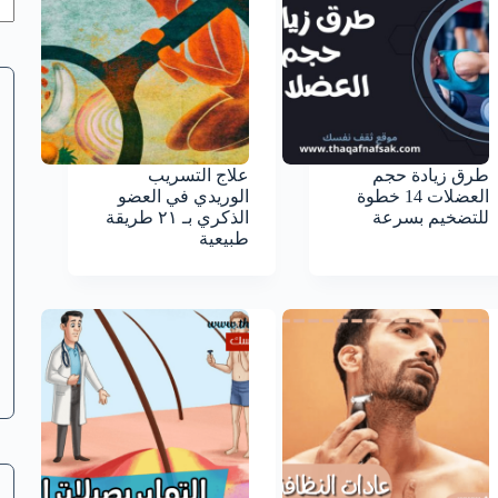
طرق زيادة حجم
علاج التسريب
العضلات 14 خطوة
الوريدي في العضو
للتضخيم بسرعة
الذكري بـ ٢١ طريقة
طبيعية