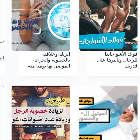
فوائد الأشواجاندا
الزنك وعلاقته
ال
للرجال وتأثيرها على
بالخصوبة والجرعة
قدرتك
الموصى بها يوميا منه