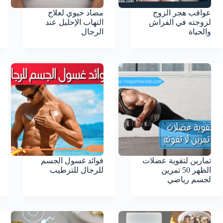
عواقب هجر الزوج
مضاد حيوي لعلاج
لزوجته في الفراش
التهاب الإحليل عند
والحياة
الرجال
تمارين لتقوية عضلات
فوائد غسول الجسم
الظهر 50 تمرين
للرجال للترطيب
لجسم رياضي