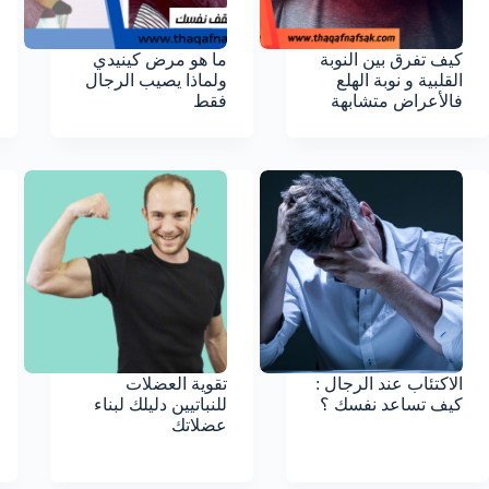
كيف تفرق بين النوبة
ما هو مرض كينيدي
القلبية و نوبة الهلع
ولماذا يصيب الرجال
فالأعراض متشابهة
فقط
الاكتئاب عند الرجال :
تقوية العضلات
كيف تساعد نفسك ؟
للنباتيين دليلك لبناء
عضلاتك