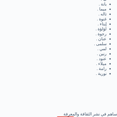
بانة .
ميما .
تاله .
غنوة .
إيتاء .
لؤلؤة .
رجوة .
عنان .
سلمى .
لمي .
رنين .
عنود .
ميلاء .
رامة .
نورية .
ساهم في نشر الثقافة والمعرفة