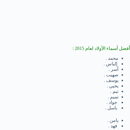
أفضل أسماء الأولاد لعام 2015 :
محمد .
إلياس .
أسر .
صهيب .
يوسف .
يحيي .
تيم .
تميم .
جواد .
باسل .
يامن .
فهد .