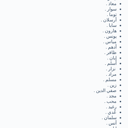
معاذ .
سوار .
توما .
أرسلان .
سابا .
هارون .
يونس .
مياس .
أدهم .
ظافر .
إبان .
أسلم .
نزار .
مراد .
مسلم .
زين .
صفي الدين .
مجد .
محب .
رغيد .
عُدي .
سلمان .
أنس .