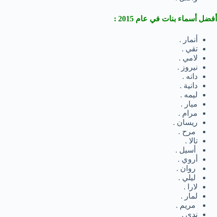
أفضل أسماء بنات في عام 2015 :
أنمار .
تقي .
لامي .
نيروز .
دانه .
دانية .
ليمه .
ميار .
مرام .
ريسان .
مرح .
تالا .
أسيل .
أروي .
روان .
ليلي .
لارا .
لمار .
مريم .
ندي .