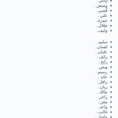
إياس .
وميض .
قُصي .
علي .
حمزة .
طلال .
وليف .
سليم .
لقمان .
عليان .
رائف .
رابح .
ويس .
رسيم .
عابد .
رافل .
زيان .
مالك .
زاخر .
معن .
واعد .
غالب .
واصل .