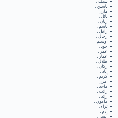
سيف .
ياسين .
مازن .
نائل .
ريان .
باسم .
رافل .
رحال .
وسيم .
جود .
عمر .
عمار .
طلال .
ركان .
إياد .
كريم .
مزن .
ماجد .
رائب .
رائد .
مأمون .
ثراء .
أدم .
أيسر .