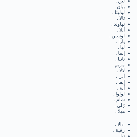
لين .
بيان .
لوليتا .
تالا .
نهاوند .
أيلا .
لوسين .
يارا .
ليا .
إيما .
تانيا .
مريم .
لالا .
أني .
إيفا .
أية .
لولوا .
شام .
رُلي .
هيلا .
دالا .
رقية .
تيا .