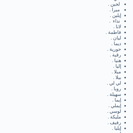
لجين .
ميرا .
إيلين .
نداء .
لانا .
فاطمة .
ليان .
ديما .
حورية .
رقية .
هنيا .
إليا .
ميلا .
بيلا .
لي لي .
روبا .
سهيلة .
إيما .
إيملي .
لوسي .
مليكة .
رفيف .
إيليا .