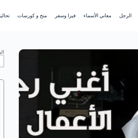
الرجل
معاني الأسماء
فيزا وسفر
منح و كورسات
تحالي
ال