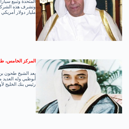
المتحدة وتبيع سيار
مليار دولار أمريكي .
المركز الخامس، طحن
يعد الشيخ طحون بن 
أبوظبي وله العديد
رئيس بنك الخليج لأول تبلغ قيمة ثروته