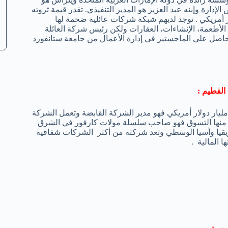
ارة وإبنه عبد العزيز هو المدير التنفيذي. تقدر قيمة ثروته
ار دولار أمريكي . توجد لديهم شبكة شركات عائلية ضخمة لها
لأطعمة، الإنشاءات، العقارات ولكن رئيس شركة العائلة
صل علي الماجستير في إدارة الأعمال من جامعة ستانفورد
د الفطيم :
بلغ قيمة ثروته 6,2 مليار دولار أمريكي فهو مدير الشركة القابضة وتعمل الشركة
منها التسوق فهو صاحب سلسلة مولات كارفور في الشرق
قيا وأسيا الوسطي وتعد شركته من أكثر الشركات شفافية
ها المالية .
ير :