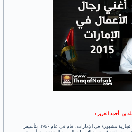
له بن أحمد الغرير :
فهو من سلالة عائلة تجارية مشهورة في الإمارات . قام في عام 1967 بتأسيس
سة رائدة في دولة الإمارات العربية المتحدة ويترأس هو