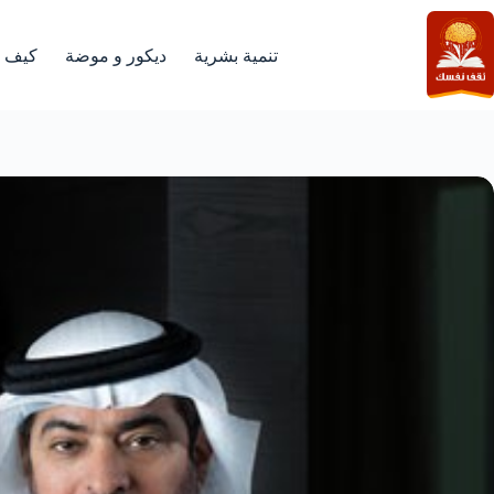
لتجاوز
لى
لمحتوى
تنمية بشرية
ديكور و موضة
كيف