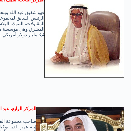
فهو شقيق عبد الله وينح
الرئيس السابق لمجموعة
المقاولات، البنوك، البل
المشرق وهي مؤسسة مالية
3,4 مليار دولار أمريكي .
المركز الرابع، عبد ا
صاحب مجموعة الفطيم
إبنه عمر . لديه توك