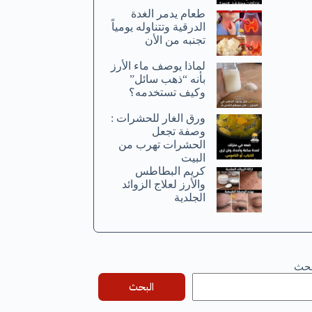
طعام يدمر الغدة
الدرقية وتتناوله يومياً
تجنبه من الأن
لماذا يوصف ماء الأرز
بأنه “ذهب سائل”
وكيف تستخدمه؟
ورق الغار للحشرات :
وصفة تجعل
الحشرات تهرب من
البيت
كريم البطاطس
والأرز لعلاج الزوائد
الجلدية
بحث
البحث