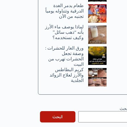
طعام يدمر الغدة
الدرقية وتتناوله يومياً
تجنبه من الأن
لماذا يوصف ماء الأرز
بأنه “ذهب سائل”
وكيف تستخدمه؟
ورق الغار للحشرات :
وصفة تجعل
الحشرات تهرب من
البيت
كريم البطاطس
والأرز لعلاج الزوائد
الجلدية
بحث
البحث