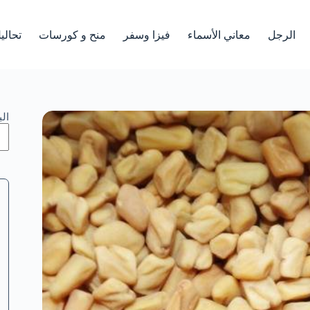
الرجل
معاني الأسماء
فيزا وسفر
منح و كورسات
تحالي
ال