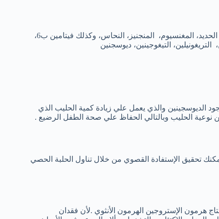
تحتوي الحلبة علي تشكيلة واسعة من العناصر الغذائية المفيدة، بما فيها الحديد، المغنسيوم، المنجنيز، النحاس، وكذلك فيتامين ب6،
ن، التريغونيلين، التيغوجينين، ديوسجنين
ود الديوسجينين والذي يعمل علي زيادة كمية الحليب الذي
ن نوعية الحليب وبالتالي الحفاظ علي صحة الطفل الرضيع .
يمكنك تحقيق الإستفادة القصوي من خلال تناول الحلبة الحصي
تاج هرمون الإستروجين الهرمون الأنثوي .لأن فقدان