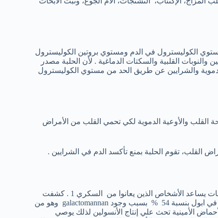
 المزاج، الإكتئاب، التشنجات، ألام الجوع، وثبت الأبحاث
ستوي الكوليسترول في الدم ومستوي بروتين الكوليسترول
والنوبات القلبية والسكتات الدماغية . لأن الحلبة مصدر
 الدموية والشرايين عن طريق الحد من مستوي الكوليسترول
صحة القلب والأوعية الدموية لكي تحمي القلب من الأمراض
راض القلب، تقوم الحلبة بمنع تأكسد الدم في الشرايين .
تساعد الحلبة الحصي في تخفيف مرض السكري2 . وفقاً، لإحدي الدراسات يساعد الأشخاص الذين يعانوا من السكري 1 . كشفت
الدراسات التي قام بها الباحثون الهنود أن الحلبة خفضت نسبة السكري في ابول بنسبة 54 % بسبب وجود galactomannan وهو من
ماض الأمينية تحث علي إنتاج الأنسولين لذلك يوصي