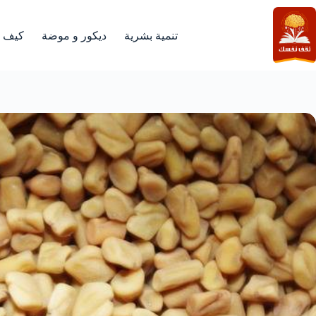
لتجاوز
لى
لمحتوى
تنمية بشرية
ديكور و موضة
كيف