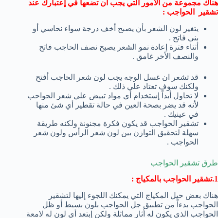
هناك مجموعة من الأمور التي يجب أن تضعها في إعتبارك عند
تشقير الحواجب :
يتغير لون الشعر بأن يصبح أخف درجة سواء نحاسي أو
بني فاتح .
أثناء فترة إعادة نمو الشعر يصبح نصف الحاجب فاتح
والنصف الأخر غامق .
قد تشعر ان غسل الوجه يجب لون شعر الحاجب أفتح
ولكنك سوف تعتاد علي ذلك .
لا تحاول أبداً إستخدام أي مواد تبيض علي شعر الجواحب
لأنه قد يضر بصحة العين في حالة تقطير أي شئ منها
في عينيك .
تشقير الحواجب قد يكون فكرة مجنونة ولكنه طريقة
سهلة لتحقيق التوازن بين لون شعر الرأس ولون شعر
الحواجب .
طرق تشقير الحواجب
1.تشقير الحواجب بالمكياج :
هناك بعض حيل المكياج التي يمكنك اللجوء إليها لتشقير
الحواجب بدءاً من تطبيق جل الحواجب بلون بسيط أو ظل
الحواجب الذي يكون له أثار مماثلة ولكن إبتعد أي لون له لامعة