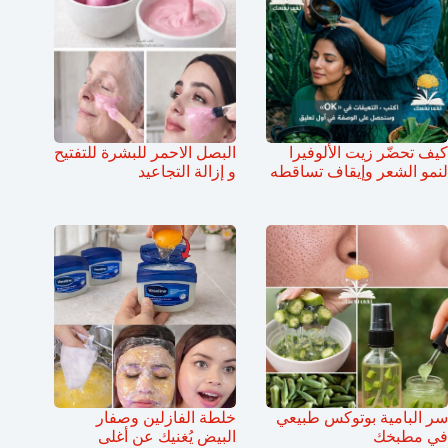
كيف تحضّر زيت الألوفيرا
البصل الاحمر للبشرة للتفتيح
لنمو الشعر وإيقاف تساقطه
و إزالة التجاعيد
سر البامية بوتوكس طبيعي
خلطة الفازلين وصفار
في مطبخك
البيض يُغنيك عن أغلى