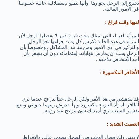
تحتاج إلي الرجل بجوارها .وأنها تتمتع بإستقلالية عالية خصوصاً
في الأمور المالية .
لديها وقت فراغ :
المرأة العزباء التي تمتلك وقت فراغ كبير لا يفضلها الرجل لأن
المرأة في هذه الحالة تكرس كل وقت فراغها نحو الرجل
والتركيز في أدق الامور ومن هنا تبدأ المشاكل . وخصوصاً بأن
الرجل يحب أن يمارس هواياته، إهتماماته دون أي يشعر بأن
أحد الأشخاص يلاحقه .
الأظافر المكسورة :
قد تندهشي من هذا الأمر ولكن الرجل حقاً ينزعج عندما يري
أظافر المرأة العزباء مكسورة وبها خدوش ومهما حاولتي وضع
تفسير السبب يري أن ذلك شئ مزعج عند رؤيته .
الصمت الشديد :
لا يعني ذلك قضاء الوقت في الضحك بصوت عالي والإفراط