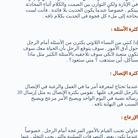
في الإثارة ولكن التوازن بين الصمت والكلام أثناء المحادثة
بينكم . خصوصاً عندما يكون الحديث بلا فائدة . فأنت لست
بحاجة إلي ملء كل فجوة في الحديث بكلام تافه .
كثرة الأسئلة :
إذا كنتي من النساء اللاوتي يكثرن من الأسئلة أمام الرجل
حول أدق الأمور . سوف يتوقع الرجل بأن الحياة معك سوف
تكون متعبة لأنكي سوف تلاحقيه بالأسئلة الكثير مثل ماذا
ستأكل، أين ستذهب ؟ متي ستعود؟ .
كثرة الإتصال :
عندما تحتاج لمعرفة أمر ما في العمل والرغبة في الإتصال
بالرجل للتعرف عليها . تقومي بكثرة الإتصال به مثل إرسال 20
رسالة نصية في اليوم الواحد ويصبح الأمر مزعج ويصبح
السبب في النهاية تافه .
الإزعاج :
حاولي تجنب القيام بالأمور المزعجة أمام الرجل . خصوصاً
عندما تكون بعض التصرفات السلبية والتي يجب التخلي عنها