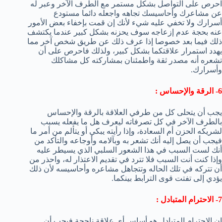
احرص على التواصل بشكل مستمر مع الطرف الآخر وعبر له
عن مشاعرك وأحاسيسك تجاهه واجعله دائما مستودع
أسرارك ولا تخفي عليه شيء لأنك إن قمت بإخفاء بعض الأمور
عنه بحجة عدم إزعاجه سوف يحزنه بشكل كبير عندما يكتشف
ذلك فيما بعد خصوصا إذا عرف ذلك عن طريق شخص آخر مما
يهدد استمرار علاقتكما بشكل كبير، ولذلك فاحرص على أن
تشعره أنه مصدر ثقة واطمئنان بمشاركته كل مشاكلك
وأسرارك.
6- الرقة والإحساس :
يجب أن يتحلى كل من طرفي العلاقة بالرقة والإحساس
بالطرف الآخر في كل تصرفاته ليعرف هل ما يفعله يسبب
لشريكه الحزن أم السعادة، وإذا رأيته يبكي أو يتألم من أمر ما
فيجب أن يصل إليه أنك تشعر به وبآلامه وأوجاعه والتأكد من
أنك لست السبب في هذا الشعور السلبي الذي يسيطر عليه
وإذا كنت أنت السبب فلا تترد في تقديم الاعتذار له، واحذر من
أن تتركه في تلك الحاله وتتجاهل مشاعره وأحاسيسه لأن ذلك
يؤدي إلى تفتت قوى الترابط بينكما.
7- الاحترام المتبادل :
إن الاحترام المتبادل هو أساس أي علاقة ناجحة فيجب أن