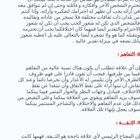
تحترم الشخص الآخر وأفكاره وعائلته وحتى إن لم تتوافق معه
في آرائه يجب أن تظهر له احترامك لتفكيره وآرائه، وإذا كنتم
من بلدان ذات ثقافات مختلفة فلا تسخر من عاداته وتقاليده
فالشخص الذي تكن له شعور الحب يجب أن تكن له شعور
الاحترام والتقدير أيضا فمهما كان اختلافكما يجب أن تحترمه
وتتقبله كما هو ولا تشعره أيضا بالتعالي عليه بل اعطيه شعور
بأنك تضعه في منزلة تقدير عالية .
8- التفاهم :
إن أي علاقة تتطلب أن يكون هناك نسبة عالية من التفاهم
فيما بين طرفيها، فيجب أن تقون قادرا على فهم ظروف
الطرف الآخر وأن تتلمس له الأعذار وأن تحرصا دائما وعند كل
نقاش أن تبنوا آراء على نقط الاتفاق وأن تبتعدا عن نقط
الاختلاف، فتبادل وجهات النظر والحوار المثمر فيما بينكما
سوف يزيد التفاهم ويقوي من العلاقة بينكما وعلى النقيض من
ذلك فإن عدم التفاهم والاختلاف والتشاجر المستمر بينكما
سوف يعجل بإنهاء تلك العلاقة.
9- الثـقـــة :
إن المفتاح الرئيسي لأي علاقة ناجحة هو الثــقة، فهمها كانت