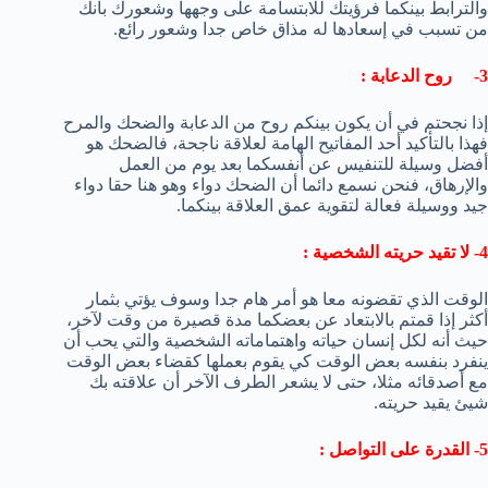
والترابط بينكما فرؤيتك للابتسامة على وجهها وشعورك بأنك
من تسبب في إسعادها له مذاق خاص جدا وشعور رائع.
3- روح الدعابة :
إذا نجحتم في أن يكون بينكم روح من الدعابة والضحك والمرح
فهذا بالتأكيد أحد المفاتيح الهامة لعلاقة ناجحة، فالضحك هو
أفضل وسيلة للتنفيس عن أنفسكما بعد يوم من العمل
والإرهاق، فنحن نسمع دائما أن الضحك دواء وهو هنا حقا دواء
جيد ووسيلة فعالة لتقوية عمق العلاقة بينكما.
4- لا تقيد حريته الشخصية :
الوقت الذي تقضونه معا هو أمر هام جدا وسوف يؤتي بثمار
أكثر إذا قمتم بالابتعاد عن بعضكما مدة قصيرة من وقت لآخر،
حيث أنه لكل إنسان حياته واهتماماته الشخصية والتي يحب أن
ينفرد بنفسه بعض الوقت كي يقوم بعملها كقضاء بعض الوقت
مع أصدقائه مثلا، حتى لا يشعر الطرف الآخر أن علاقته بك
شيئ يقيد حريته.
5- القدرة على التواصل :