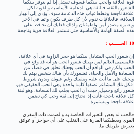
قوة العلاقة والحب بينكما فسوف تفشل إذا لم يتوفر بينكما
الشعور بالثقة، فالثقة هي الدعامة الأساسية والقوية لكل
علاقة ناجحة وقطعا غياب هذه الدعامة سوف يؤدي إلى انهيار
العلاقة، فالعلاقات تدوم لأن كل طرف يكون واثقا في الآخر
ويعتبره مصدر أمن واطمئنان ولذلك فعليك أن تحافظ على
هذه الصفة الهامة والأساسية حتى تستمر العلاقة قوية وناجحة.
10- الحـــــب :
إن شعور الحب المتبادل بينكما هو حجر الزاوية في أي علاقة،
فالمسمى الدائم لمن يمتلك شعور الحب هو أنه قد وقع في
الحب ولكن في الواقع أن الحب يجعلك تحلق في فضاء من
السعادة والأمل والحياة، فشعورك بأن هناك شخص يهتم بك
ويحبك على ما أنت عليه ويتقبلك رغم عيوبك وبدون شروط
فكل تلك المشاعر تصفها كلمة واحدة وهي الحب الحقيقي فهو
شعور رائع وجميل، حيث أن الحب يجلب لك السعادة، وهو لبنة
كل علاقة ناجحة فأنت إذا تحتاج إلى ثقة وحب كي تضمن
علاقة ناجحة ومستمرة.
فالحب له بعض التعبيرات الخاصة به والصمت ذات المغزى
القوي ويعطيكما القدرة على التغلب على أي حواجز أو عوائق
تعترض طريقك ما.