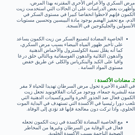
مرض السكري والأعراض الأخرى المقترنه بهذا المرض،
وأظهرت بعض الدراسات على أن الحالات التي استخدمت زيت
الكمون فإنهم لاحظوا انخفاضا كبيرا في مستوى السكر في
الدم، مع تحفيز الهضم بوجود مادة البيبسين وتحسين مستويات
الأنسولين والجليكوجين في الأنسجة.
الخاصية المضادة لتصنيع السكر من زيت الكمون يساعد
على تأخير ظهور المياه البيضاء بسبب مرض السكري،
كما أنه يقلل نسبة الكولسترول والأحماض الدهنية
والدهون الثلاثية والدهون الفوسفاتية وبالتالي خلق درعا
واقيا على الكبد والبنكرياس والكلى عن طريق خفض
مستوى المواد السامة .
2. مضادات الأكسدة :
في الفترة الأخيرة تحول مرض السرطان تهديدا للحياة لا مفر
منه للبشرية جمعاء، ووجود مركبات الفلافونويد تجعل زيت
الكمون فعال ضد الجذور الحرة والبيروكسيدات الدهنية التي
تلعب دورا رئيسيا في الأكسدة التي تستهدف في البداية الموت
الخلوي، واذا تركت دون معالجة فإنها قد تؤدي إلى الوفاة.
مع الخاصية المضادة للأكسدة في زيت الكمون تجعله
فعال في الوقاية من السرطان وغيرها من المخاطر
الصحية الناجمة بسبب الأكسدة الخلوية.