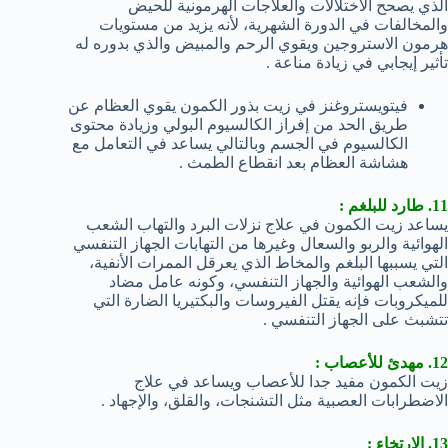
الذي يصحح الاختلالات والعلاجات الهرمونية للحيض
والمخالفات في الدورة الشهرية، لأنه يزيد من مستويات
هرمون الاستروجين ويقوي الرحم والمبيض والذي بدوره له
تأثير إيجابي في زيادة مناعة .
فيتويستروغنز في زيت بذور الكمون يقوي العظام عن
طريق الحد من إفراز الكالسيوم البولي وزيادة محتوى
الكالسيوم في الجسم وبالتالي يساعد في التعامل مع
هشاشة العظام بعد انقطاع الطمث .
11. طارد للبلغم :
يساعد زيت الكمون في علاج نزلات البرد والتهاب الشعب
الهوائية والربو والسعال وغيرها من التهابات الجهاز التنفسي
التي يسببها البلغم والمخاط الذي يعرقل الممرات الأنفية،
والشعب الهوائية والجهاز التنفسي، وكونه عامل مضاد
للميكروبات فإنه يقتل الفيروسات والبكتيريا الضارة التي
تتشبث على الجهاز التنفسي .
12. مهدئ للأعصاب :
زيت الكمون مفيد جدا للأعصاب ويساعد في علاج
الاضطرابات العصبية مثل التشنجات، والقلق، والإجهاد .
13. الإرتخاء :