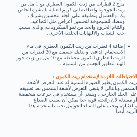
مزج 2 قطرات من زيت الكمون العطري مع 1 مل من
زيت الجوجوبا واضافته الى كريم العناية بالبشرة الخاص
بك، والغسول وتطبيقه على الجلد لتحسين بشرتك،
ومضاد للشيخوخة لتحسين أعراض مثل التجاعيد،
والتئام الجروح والحد من نمو الميكروبات، والذي يسبب
حب الشباب والالتهابات الجلدية الأخرى .
إضافة 4 قطرات من زيت الكمون العطري في ماء
الاستحمام الدافئ أو تدليك جسمك مع 20 قطرات من
الزيت العطري الكمون مختلطة مع 10 مل من زيت جوز
الهند لتطهير الجسم من السموم .
الاحتياطات اللازمة لإستخدام زيت الكمون :
زيت الكمون يظهر الصورة السمية له عند التعرض لأشعة
الشمس وبالتالي لا ينبغي التعرض لأشعة الشمس بعد تطبيقه
على الجلد الخارجي، وينبغي أن يستخدم في جرعات منخفضة
أو معتدلة لأن رائحته قوية جدا يمكن أن يسبب الصداع
والغثيان، ويجب على النساء الحوامل تجنب استخدام هذا
الزيت أيضا .