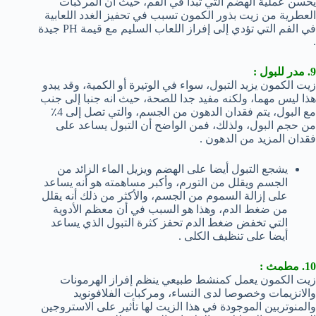
يحسن عملية الهضم التي تبدأ في الفم، حيث ان المركبات
العطرية من زيت بذور الكمون تسبب في تحفيز الغدد اللعابية
في الفم التي تؤدي إلى إفراز اللعاب السليم مع قيمة PH جيدة
.
9. مدر للبول :
زيت الكمون يزيد التبول، سواء في الوتيرة أو الكمية، وقد يبدو
هذا ليس مهما، ولكنه مفيد جدا للصحة، حيث انه جنبا إلى جنب
مع البول، يتم فقدان الدهون من الجسم، والتي تصل إلى 4٪
من حجم البول، ولذلك، فمن الواضح أن التبول يساعد على
فقدان المزيد من الدهون .
يشجع التبول أيضا على الهضم ويزيل الماء الزائد من
الجسم ويقلل من التورم، وأكبر مساهمته هو أنه يساعد
على إزالة السموم من الجسم، والأكثر من ذلك أنه يقلل
من ضغط الدم، وهذا هو السبب في أن معظم الأدوية
التي تخفض ضغط الدم تحفز كثرة التبول الذي يساعد
أيضا على تنظيف الكلى .
10. مطمث :
زيت الكمون يعمل كمنشط طبيعي ينظم إفراز الهرمونات
والانزيمات وخصوصا لدى النساء، ومركبات الفلافونويد
والمنوتربين الموجودة في هذا الزيت لها تأثير على الاستروجين