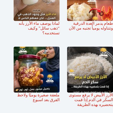
طعام يدمر الغدة الدرقية
لماذا يوصف ماء الأرز بأنه
وتتناوله يومياً تجنبه من الأن
“ذهب سائل” وكيف
تستخدمه؟
الأرز الأبيض لا يرفع مستوى
ملعقة صغيرة يوميًا ولاحظ
السكر في الدم إذا قمت
الفرق بعد اسبوع
بتحضيره بهذه الطريقة