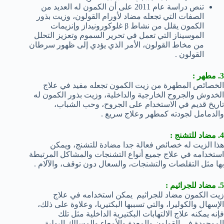
تنص دراسة عام 2011 على أن الكمون له العديد من
الصفات التي تجعله مضاد لأورام القولون، وزيت بذور
الكمون يقلل من نشاط β غلوكورونيداز وإنزيمات
الموسيناز التي تعمل في تحرير السموم وتعزيز التحلل
من مخاط القولون، الأمر الذي يؤدي إلى ظهور سرطان
القولون .
3. مطهر :
الخصائص المطهرة من زيت الكمون تجعله مفيد في علاج
الخدوش والجروح الخارجية والداخلية، وزيت بذور الكمون له
تاريخ قديم في الاستخدام على الجروح، وحب الشباب،
والدمامل لجودته كمطهر وعلاج سريع .
4. مضاد للتشنج :
هذا الزيت له خصائص فعالة جدا مضادة للتشنج، ويمكن
استخدامه في علاج جميع أنواع التشنجات والمشاكل المرتبطة
بها مثل التقلصات والتشنجات، والسعال دون توقف، والآلام .
5. مضاد للجراثيم :
زيت الكمون مضاد للجراثيم يمكن استخدامه في علاج
الإسهال والكوليرا، والتي تسببها البكتيريا، وعلاوة على ذلك،
فإنه يمكنه علاج الالتهابات البكتيرية الداخلية مثل تلك
الموجودة في القولون والمعدة والأمعاء والمسالك البولية،