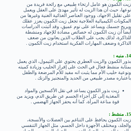
زيت الكمون هو عامل ارتخاء طبيعي مع رائحة فريدة من
نوعها، حيث أن هذا الزيت له تأثير مهدئ على العقل ويعمل
على تقليل الاجهاد، ووجود العناصر الغذائية الغنية وغيرها من
المكونات الكيميائية العلاجية تجعل زيت الكمون يعزز عقلك
ويريح جسمك ويساعد على نوم عميق، وقد أثبتت الدراسات
أيضا أن زيت الكمون له خصائص مضادة للإجهاد ومنشطة
للذاكرة، لذلك يجب على الطلاب الذين يعانون من ضعف
الذاكرة وضعف المهارات الفكرية استخدام زيت الكمون .
14. منبه :
بذور الكمون والزيت العطري يحتوي على الثيمول، الذي يعمل
بمثابة منشط فعال في الحث على إفراز الحليب وزيادة كميته
ونوعية حليب الأم مما يثبت انه مفيد للأم المرضعة والطفل
باعتباره مصدر طبيعي من الحديد والمنجنيز والزنك .
زيت بذور الكمون يساعد في نقل الأكسجين والمواد
المغذية إلى كل أجزاء الجسم عن طريق الدم، ويزيد من
قوة مناعة المرأة، كما أنه يحفز الجهاز الهضمي .
15. منشط :
زيت الكمون يحافظ على التناغم بين العضلات والأنسجة،
والجلد، ومختلف الأجهزة داخل الجسم، مثل الجهاز التنفسي
والدورة الدموية والجهاز العصبي، والجهاز الهضمي، والجهاز