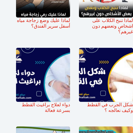
لماذا تنبح الكلاب على
لماذا عليك وضع زجاجة مياه
اشخاص وتعضهم دون
أسفل سرير الفندق؟
غيرهم؟
شكل الجرب في القطط
دواء لعلاج براغيث القطط
وكيف نعالجه ؟
بسرعة فعالة