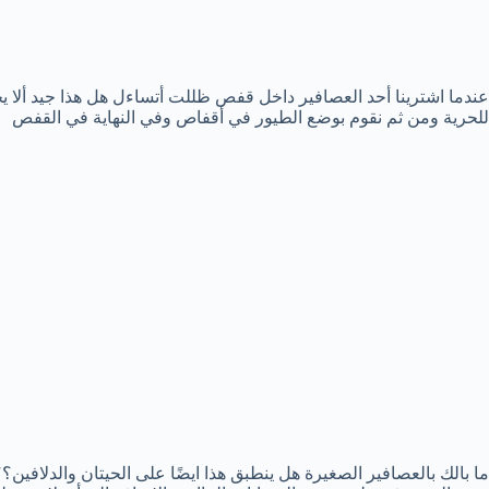
عندما اشترينا أحد العصافير داخل قفص ظللت أتساءل هل هذا جيد ألا ي
للحرية ومن ثم نقوم بوضع الطيور في أقفاص وفي النهاية في القفص
ما بالك بالعصافير الصغيرة هل ينطبق هذا ايضًا على الحيتان والدلافي