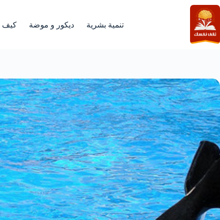
لتجاوز
لى
لمحتوى
تنمية بشرية
ديكور و موضة
كيف