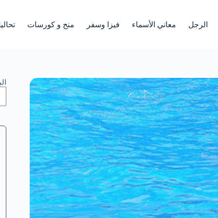
الرجل
معاني الأسماء
فيزا وسفر
منح و كورسات
تحالي
ال