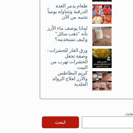
طعام يدمر الغدة
الدرقية وتتناوله يومياً
تجنبه من الأن
لماذا يوصف ماء الأرز
بأنه “ذهب سائل”
وكيف تستخدمه؟
ورق الغار للحشرات :
وصفة تجعل
الحشرات تهرب من
البيت
كريم البطاطس
والأرز لعلاج الزوائد
الجلدية
بحث
البحث