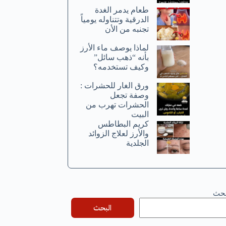
طعام يدمر الغدة
الدرقية وتتناوله يومياً
تجنبه من الأن
لماذا يوصف ماء الأرز
بأنه “ذهب سائل”
وكيف تستخدمه؟
ورق الغار للحشرات :
وصفة تجعل
الحشرات تهرب من
البيت
كريم البطاطس
والأرز لعلاج الزوائد
الجلدية
بحث
البحث