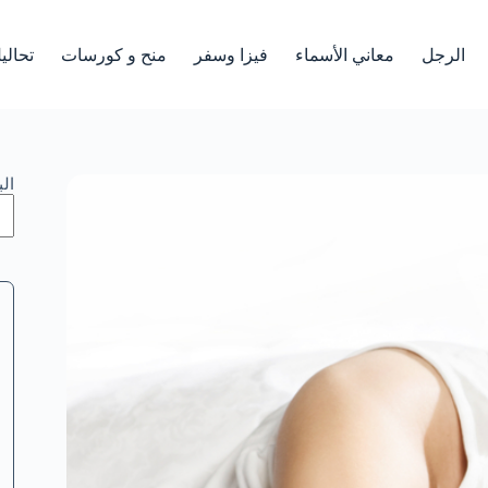
الرجل
معاني الأسماء
فيزا وسفر
منح و كورسات
تحالي
ال