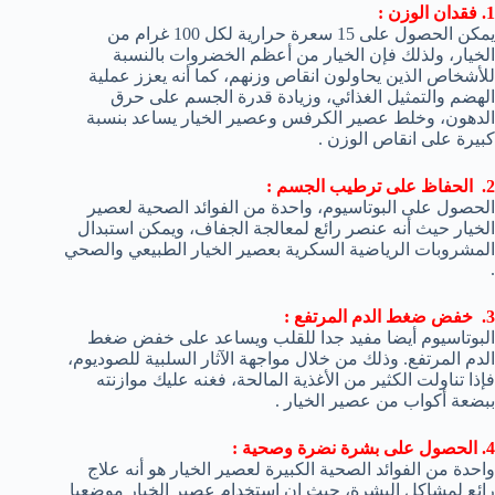
1. فقدان الوزن :
يمكن الحصول على 15 سعرة حرارية لكل 100 غرام من
الخيار، ولذلك فإن الخيار من أعظم الخضروات بالنسبة
للأشخاص الذين يحاولون انقاص وزنهم، كما أنه يعزز عملية
الهضم والتمثيل الغذائي، وزيادة قدرة الجسم على حرق
الدهون، وخلط عصير الكرفس وعصير الخيار يساعد بنسبة
كبيرة على انقاص الوزن .
2. الحفاظ على ترطيب الجسم :
الحصول على البوتاسيوم، واحدة من الفوائد الصحية لعصير
الخيار حيث أنه عنصر رائع لمعالجة الجفاف، ويمكن استبدال
المشروبات الرياضية السكرية بعصير الخيار الطبيعي والصحي
.
3. خفض ضغط الدم المرتفع :
البوتاسيوم أيضا مفيد جدا للقلب ويساعد على خفض ضغط
الدم المرتفع. وذلك من خلال مواجهة الآثار السلبية للصوديوم،
فإذا تناولت الكثير من الأغذية المالحة، فغنه عليك موازنته
ببضعة أكواب من عصير الخيار .
4. الحصول على بشرة نضرة وصحية :
واحدة من الفوائد الصحية الكبيرة لعصير الخيار هو أنه علاج
رائع لمشاكل البشرة، حيث ان استخدام عصير الخيار موضعيا