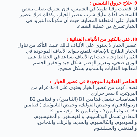
9. علاج حروق الشمس :
اذا قضيت وقتا طويلا في الشمس، فإن بشرتك تصاب ببعض
اللسعات، لذلك عليك شرب عصير الخيار، وكذلك فرك عصير
الخيار على المنطقة المصابة، حيث أن مكونات التبريد في
الخيار تسرع من عملية الشفاء.
10. غني بالكثير من الألياف الغذائية :
عصير الخيار لا يحتوي على الألياف لذلك عليك التأكد من تناول
الخيار الطازج بالإضافة للتمتع بفوائد الألياف الموجودة في
الثمار الطازجة، حيث ان الألياف تساعد في الحفاظ على
الوزن صحي، وتعزيز الهضم بشكل جيد وتحفيز الجسم
لمعالجة النفايات والسموم بشكل صحيح.
العناصر الغذائية الموجودة في عصير الخيار :
نصف كوب من عصير الخيار يحتوي على 0.34 غرام من
البروتين، 8 سعر حراري .
الفيتامينات تشمل فيتامين B1 (الثيامين) ، و فيتامين B2
(ريبوفلافين)، وحمض الفوليك، وحمض البانتوثنيك ( فيتامين
B5 ) ، وفيتامينA ، وفيتامين K ، وفيتامين E .
المعادن تشمل البوتاسيوم، والفوسفور، والمغنيسيوم،
والصوديوم، والكالسيوم، والحديد، والزنك، والنحاس،
والمنغنيز، والسيلينيوم .