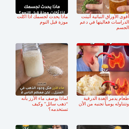
أقوى الأوراق النباتية أثبتت
ماذا يحدث لجسمك اذا اكلت
الدراسات فعاليتها في دعم
موزة قبل النوم
الجسم
طعام يدمر الغدة الدرقية
لماذا يوصف ماء الأرز بأنه
وتتناوله يومياً تجنبه من الأن
“ذهب سائل” وكيف
تستخدمه؟