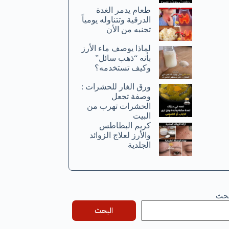
طعام يدمر الغدة
الدرقية وتتناوله يومياً
تجنبه من الأن
لماذا يوصف ماء الأرز
بأنه “ذهب سائل”
وكيف تستخدمه؟
ورق الغار للحشرات :
وصفة تجعل
الحشرات تهرب من
البيت
كريم البطاطس
والأرز لعلاج الزوائد
الجلدية
بحث
البحث