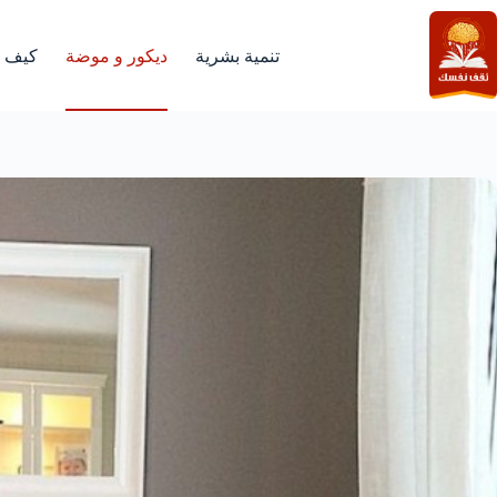
لتجاوز
لى
لمحتوى
تنمية بشرية
ديكور و موضة
كيف