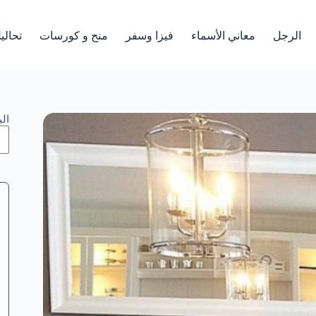
الرجل
معاني الأسماء
فيزا وسفر
منح و كورسات
تحالي
ال