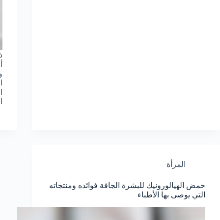
أ
ا
ا
ا
المرأة
حمض الهيالورونيك للبشرة الجافة فوائده ومنتجاته
التي يوصى بها الأطباء