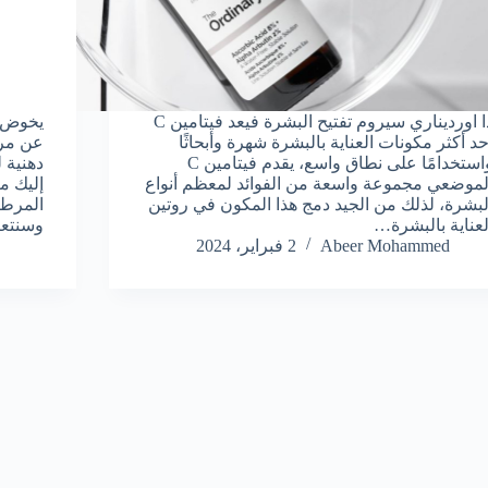
ذا اورديناري سيروم تفتيح البشرة فيعد فيتامين C
يخوض أ
حد أكثر مكونات العناية بالبشرة شهرة وأبحاثًا
عن مرط
واستخدامًا على نطاق واسع، يقدم فيتامين C
دهنية ل
لموضعي مجموعة واسعة من الفوائد لمعظم أنواع
إليك م
لبشرة، لذلك من الجيد دمج هذا المكون في روتين
المرطب
لعناية بالبشرة…
وسنتع
Abeer Mohammed
2 فبراير، 2024