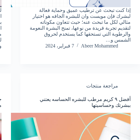
إذا كنت تبحث عن ترطيب عميق وحماية فعالة
لبشرك فإن مويست وان للبشره الجافه هو اختيار
ا
مثالي لكل ما تبحث عنه؛ حيث تتعاون مكوناته
ب
لتقديم تجربة فريدة من نوعها، تمنح البشرة النعومة
ا
والرطوبة التي تستحقها كما يستخدم لحروق
م
الشمس و…
ل
Abeer Mohammed
7 فبراير، 2024
و
مراجعة منتجات
أفضل ٩ كريم مرطب للبشره الحساسه يعتني
ج
ببشرتك وحساسيتها
م