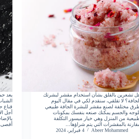
ل تشعرين بالقلق بشأن استخدام مقشر لبشرتك
يعد حم
لجافة؟ لا تقلقي، سنقدم لكي في مقال اليوم
الشباب
رق مختلفة لصنع مقشر للبشرة الجافة طبيعي
لوجه والجسم يمكنك صنعه بنفسك بمكونات
أجل ال
بيعية من المنزل وهي خيار ميسور التكلفة
بالإضا
قارنة بالمقشرات التي يتم شراؤها…
أقصى 
Abeer Mohammed
4 فبراير، 2024