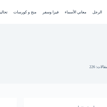
الرجل
معاني الأسماء
فيزا وسفر
منح و كورسات
تحالي
قالات: 226