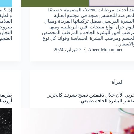
لقد أحدثت مرطبات Avene، المصممة خصيصًا
إذا كا
لمعرضة للتحسس ضجة في مجتمع العناية
و لطيف
البشرة الفرنسي بفضل تركيباتها الفريدة ومقال
العلام
ليوم حول أنواع منتجات افين الترطيبية ومنها
نيتروجي
رطب افين للبشرة الجافة و المرطب المخصص
التجار
لجسم ومرطب البشرة الحساسة وفوائد كل نوع
الضجيج
الاسعار…
Abeer Mohammed
7 فبراير، 2024
المرأة
ربي الأن خلال دقيقتين تصبح بشرتك كالحرير
قشر للبشرة الجافة طبيعي
أوردين