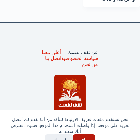
عن ثقف نفسك
أعلن معنا
سياسة الخصوصية
اتصل بنا
من نحن
نحن نستخدم ملفات تعريف الارتباط للتأكد من أننا نقدم لك أفضل
تجربة على موقعنا. إذا واصلت استخدام هذا الموقع، فسوف نفترض
جميع الحقوق محفوظة © ثقف نفسك 2025
أنك سعيد به
موافق
غير موافق