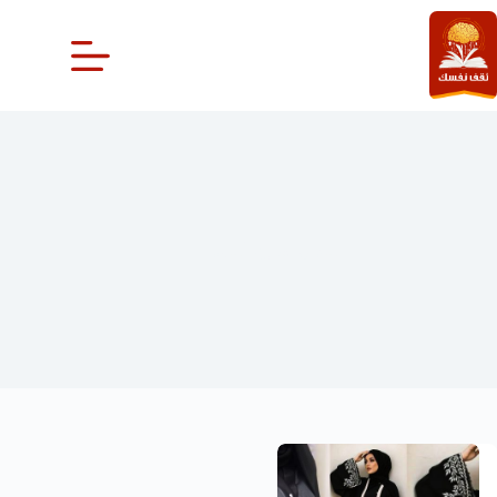
لتجاوز
لى
لمحتوى
اسدال خروج أسود