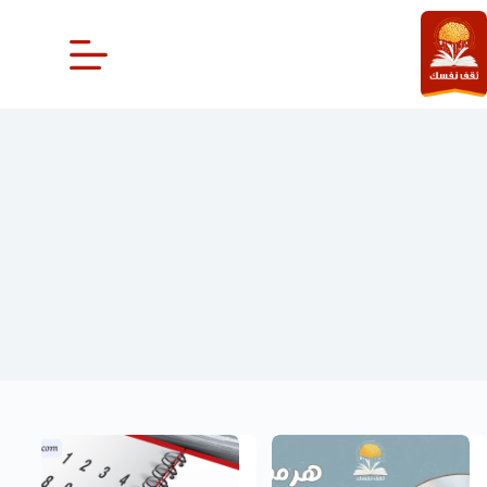
لتجاوز
لى
لمحتوى
التبويض