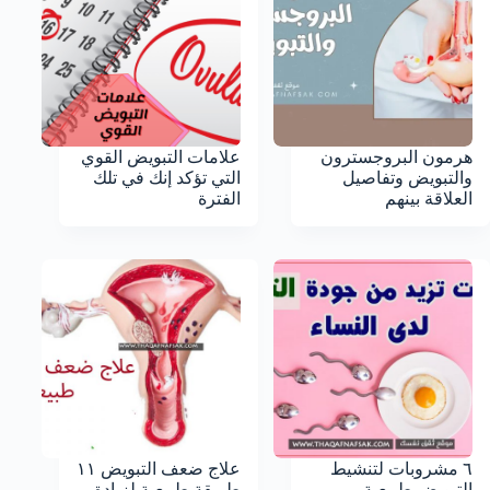
هرمون البروجسترون
علامات التبويض القوي
والتبويض وتفاصيل
التي تؤكد إنك في تلك
العلاقة بينهم
الفترة
٦ مشروبات لتنشيط
علاج ضعف التبويض ١١
التبويض طبيعية
طريقة طبيعية لزيادة