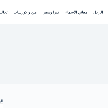
الرجل
معاني الأسماء
فيزا وسفر
منح و كورسات
تحالي
ال