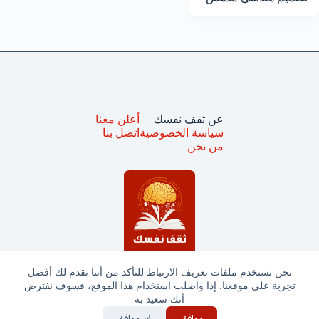
عن ثقف نفسك
أعلن معنا
سياسة الخصوصية
اتصل بنا
من نحن
نحن نستخدم ملفات تعريف الارتباط للتأكد من أننا نقدم لك أفضل
تجربة على موقعنا. إذا واصلت استخدام هذا الموقع، فسوف نفترض
جميع الحقوق محفوظة © ثقف نفسك 2025
أنك سعيد به
موافق
غير موافق