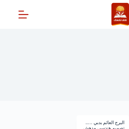
لتجاوز
لى
لمحتوى
الطرز
البرج العائم بدبي …..
تصميم هندسي مدهش