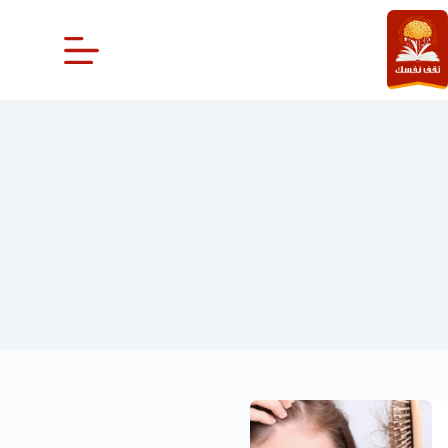
لتجاوز
لى
لمحتوى
الفيريترين وتساقط الشعر