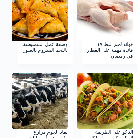
فوائد لحم البط ١٧
وصفة عمل السمبوسة
فائدة مهمة على الفطار
باللحم المفروم بالصور
في رمضان
التاكو على الطريقة
لماذا لحوم مزارع
المكسيكية وصفة لكل
الابقار هي أسوأ اللحوم