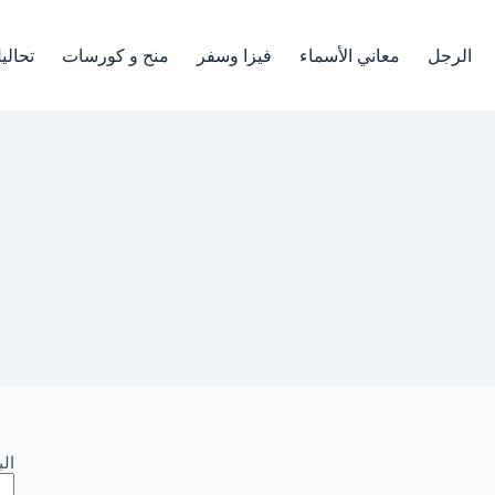
الرجل
معاني الأسماء
فيزا وسفر
منح و كورسات
تحالي
ام
ال