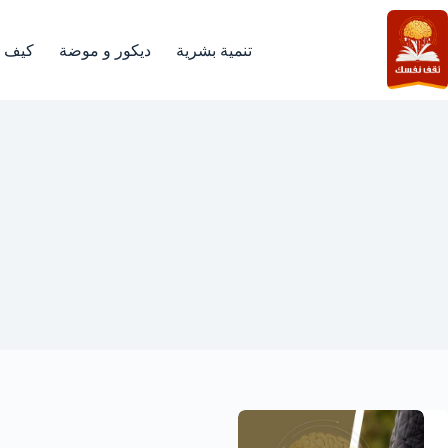
لتجاوز
لى
لمحتوى
تنمية بشرية
ديكور و موضة
كيف
النداء على الميت في المن