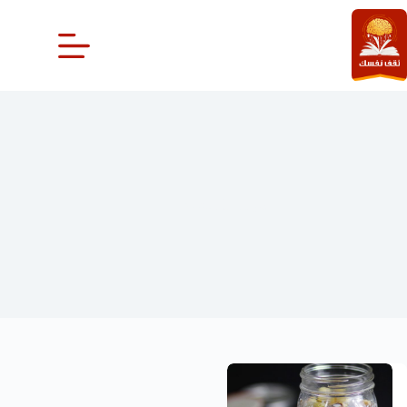
لتجاوز
لى
لمحتوى
حليب الكستناء