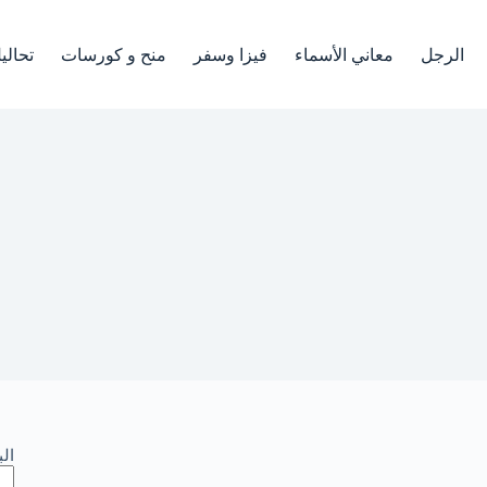
الرجل
معاني الأسماء
فيزا وسفر
منح و كورسات
تحالي
ب
ال