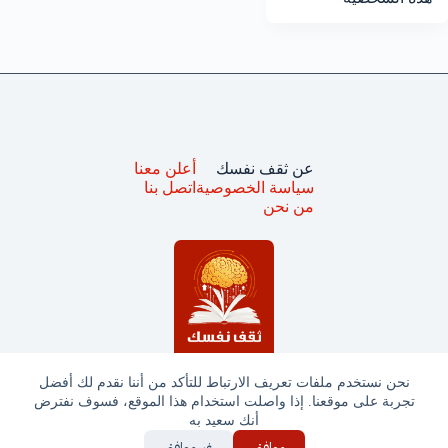
عن ثقف نفسك
أعلن معنا
سياسة الخصوصية
اتصل بنا
من نحن
نحن نستخدم ملفات تعريف الارتباط للتأكد من أننا نقدم لك أفضل
تجربة على موقعنا. إذا واصلت استخدام هذا الموقع، فسوف نفترض
جميع الحقوق محفوظة © ثقف نفسك 2025
أنك سعيد به
موافق
غير موافق