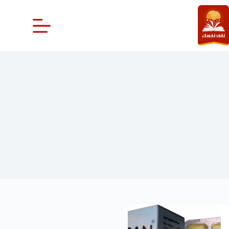
لتجاوز
لى
لمحتوى
فوائد كبسولات الردة