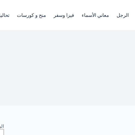
الرجل
معاني الأسماء
فيزا وسفر
منح و كورسات
تحالي
ال