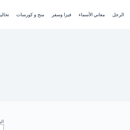
الرجل
معاني الأسماء
فيزا وسفر
منح و كورسات
تحالي
ال