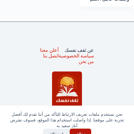
عن ثقف نفسك
أعلن معنا
سياسة الخصوصية
اتصل بنا
من نحن
نحن نستخدم ملفات تعريف الارتباط للتأكد من أننا نقدم لك أفضل
تجربة على موقعنا. إذا واصلت استخدام هذا الموقع، فسوف نفترض
جميع الحقوق محفوظة © ثقف نفسك 2025
أنك سعيد به
موافق
غير موافق