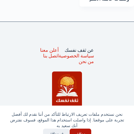
عن ثقف نفسك
أعلن معنا
سياسة الخصوصية
اتصل بنا
من نحن
نحن نستخدم ملفات تعريف الارتباط للتأكد من أننا نقدم لك أفضل
تجربة على موقعنا. إذا واصلت استخدام هذا الموقع، فسوف نفترض
جميع الحقوق محفوظة © ثقف نفسك 2025
أنك سعيد به
موافق
غير موافق