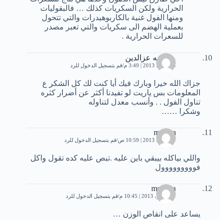
الحرارية ولكن السكريات كذلك … فالبقوليات
ومنها الفول غنية بالكاربوهيدرات والتي تتحول
بعملية الهضم الى سكريات والتي تعبر مصدر
للسعرات الحرارية .
مزدلفه عزالدين
15 يونيو، 2013 | 3:49 م
قم بتسجيل الدخول للرد
جزاك الله خيرا وبارك فيك أيا كنت لك كل الشكر ع
المعلومات بس ياريت لو تفيدنا أكثر عن أضرار كثره
تناول الفول . . وأنسب معدل لتناوله
وشكرا ……
mazam
20 يونيو، 2013 | 10:59 ص
قم بتسجيل الدخول للرد
واللي بياكله بيبقي باين عليه .تبص عليه كده تقول واكل
فووووووووول
moawia
9 سبتمبر، 2013 | 10:45 م
قم بتسجيل الدخول للرد
يساعد على انقاص الوزن …