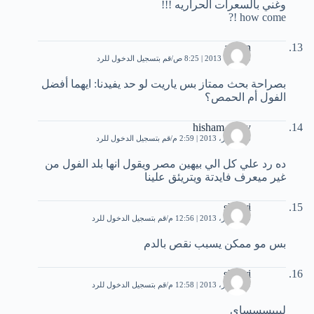
وغني بالسعرات الحراريه !!!
how come !?
adnan
5 أكتوبر، 2013 | 8:25 ص
قم بتسجيل الدخول للرد
بصراحة بحث ممتاز بس ياريت لو حد يفيدنا: ايهما أفضل
الفول أم الحمص؟
hisham azmy
6 ديسمبر، 2013 | 2:59 م
قم بتسجيل الدخول للرد
ده رد علي كل الي بيهين مصر ويقول انها بلد الفول من
غير ميعرف فايدتة ويتريئق علينا
shukri
9 ديسمبر، 2013 | 12:56 م
قم بتسجيل الدخول للرد
بس مو ممكن يسبب نقص بالدم
shukri
9 ديسمبر، 2013 | 12:58 م
قم بتسجيل الدخول للرد
لبييسسساي