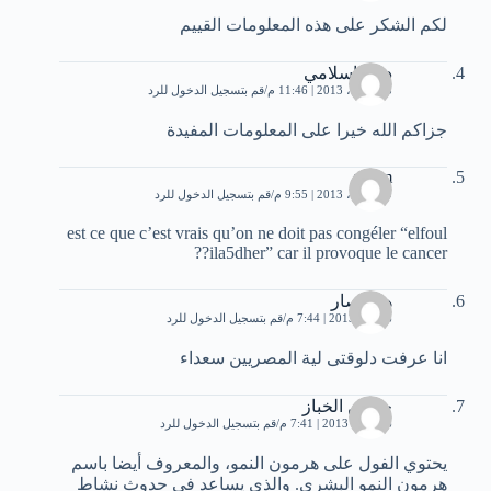
لكم الشكر على هذه المعلومات القييم
درّة بإسلامي
13 أبريل، 2013 | 11:46 م
قم بتسجيل الدخول للرد
جزاكم الله خيرا على المعلومات المفيدة
wiem
19 أبريل، 2013 | 9:55 م
قم بتسجيل الدخول للرد
est ce que c’est vrais qu’on ne doit pas congéler “elfoul
ila5dher” car il provoque le cancer??
هند نصار
6 مايو، 2013 | 7:44 م
قم بتسجيل الدخول للرد
انا عرفت دلوقتى لية المصريين سعداء
حسين الخباز
16 مايو، 2013 | 7:41 م
قم بتسجيل الدخول للرد
يحتوي الفول على هرمون النمو، والمعروف أيضا باسم
هرمون النمو البشري. والذي يساعد في حدوث نشاط