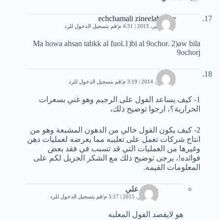
echchamali zineelabidine
16 ديسمبر، 2013 | 4:31 م
قم بتسجيل الدخول للرد
Ma howa ahsan tabkk al fuol.1)bi al 9ochor. 2)aw bila
9ochorj
محمد
1 سبتمبر، 2014 | 3:19 م
قم بتسجيل الدخول للرد
1- كيف يساعد الفول على الرجيم وهو غني بسعرات
الحرارية؟، ارجوا توضيح ذلك،
2- كيف يكون الفول خالي من الدهون المشبعة وهو من
انتاج شركات تعمل على تعليبه مما يعرضه لعمليات دهن
وغيرها من العمليات التي قد تسبب في فقد بعض
فوائده!، يرجى توضيح ذلك مع الشكر الجزيل لكم على
المعلومات القيمه.
صدام علي
7 ديسمبر، 2015 | 5:17 م
قم بتسجيل الدخول للرد
هو لايقصد الفول المعلبه