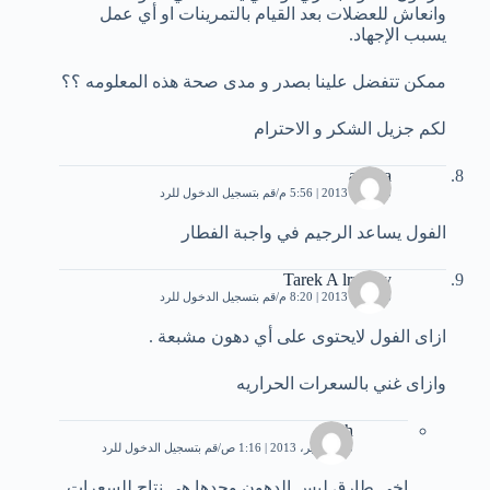
وانعاش للعضلات بعد القيام بالتمرينات او أي عمل
يسبب الإجهاد.
ممكن تتفضل علينا بصدر و مدى صحة هذه المعلومه ؟؟
لكم جزيل الشكر و الاحترام
asmaa
23 مايو، 2013 | 5:56 م
قم بتسجيل الدخول للرد
الفول يساعد الرجيم في واجبة الفطار
Tarek A lrmony
26 مايو، 2013 | 8:20 م
قم بتسجيل الدخول للرد
ازاى الفول لايحتوى على أي دهون مشبعة .
وازاى غني بالسعرات الحراريه
laith
28 سبتمبر، 2013 | 1:16 ص
قم بتسجيل الدخول للرد
اخي طارق ليس الدهون وحدها هي نتاج للسعرات