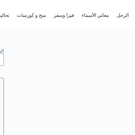
الرجل
معاني الأسماء
فيزا وسفر
منح و كورسات
تحالي
ال