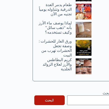
طعام يدمر الغدة
الدرقية وتتناوله يومياً
تجنبه من الأن
لماذا يوصف ماء الأرز
بأنه “ذهب سائل”
وكيف تستخدمه؟
ورق الغار للحشرات :
وصفة تجعل
الحشرات تهرب من
البيت
كريم البطاطس
والأرز لعلاج الزوائد
الجلدية
بحث
البحث