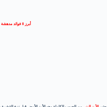
أبرز 8 فوائد مدهشة للأرز البني
يعتبر
الأرز البني
من الحبوب الكاملة وهو الأرز الأبيض قبل نزع القشرة و