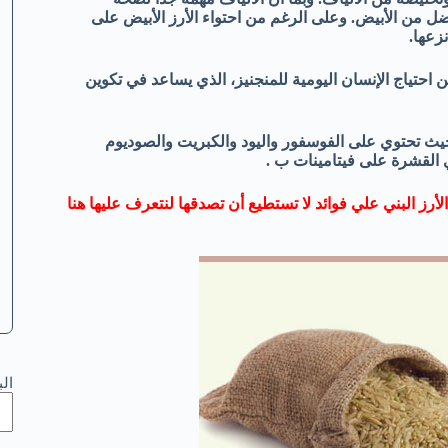
أفضل من الأبيض. وعلى الرغم من احتواء الأرز الأبيض على
نزعها.
بني مرتفع القيمة الغذائية، فكوب واحد منه يغطي نسبة 88% من احتياج الإنسان اليومية للمنجنيز، الذي يساعد في تكوين
حيث تحتوي على الفوسفور واليود والكبريت والصوديوم
ي القشرة على فيتامينات ب .
الأرز البني علي فوائد لا تستطيع أن تصدقها لنتعرف عليها هنا
ال