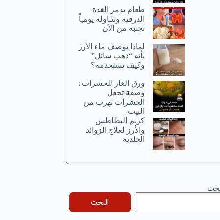
طعام يدمر الغدة
الدرقية وتتناوله يومياً
تجنبه من الأن
لماذا يوصف ماء الأرز
بأنه “ذهب سائل”
وكيف تستخدمه؟
ورق الغار للحشرات :
وصفة تجعل
الحشرات تهرب من
البيت
كريم البطاطس
والأرز لعلاج الزوائد
الجلدية
بحث
البحث