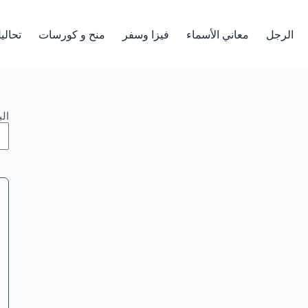
الرجل
معاني الأسماء
فيزا وسفر
منح و كورسات
تحالي
ال