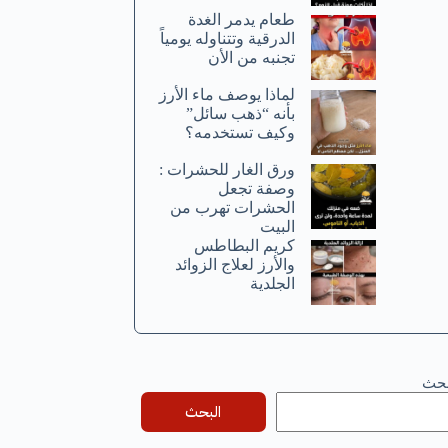
طعام يدمر الغدة
الدرقية وتتناوله يومياً
تجنبه من الأن
لماذا يوصف ماء الأرز
بأنه “ذهب سائل”
وكيف تستخدمه؟
ورق الغار للحشرات :
وصفة تجعل
الحشرات تهرب من
البيت
كريم البطاطس
والأرز لعلاج الزوائد
الجلدية
بحث
البحث