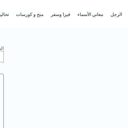
الرجل
معاني الأسماء
فيزا وسفر
منح و كورسات
تحالي
ال