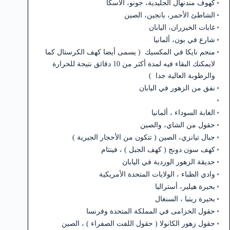
كهوف مندنهال الجليدية، جونو، ألاسكا
الشاطئ الأحمر، بانجين، الصين
غابات الخيزران، اليابان
شارع في بون، ألمانيا
منجم نايكا في المكسيك ( يسمى أيضا كهف الكرستال كما
لايمكنك البقاء فيه لمدة أكثر من 10 دقائق نتيجة للحرارة
والرطوبة العالية جدا )
نفق من الزهور في اليابان
الغابة السوداء ، ألمانيا
حقول من الشاي، والصين
جبال تيانزي، الصين ( تتكون من الأحجار الجيرية )
كهف سون دونج ( كهف الجبل ) ، فينتام
حديقة الزهور الوردية في اليابان
وادي الظباء ، الولايات المتحدة الأمريكية
بحيرة هيلير، أستراليا
بحيرة ريتبا ، السنغال
حقول الخزامى في المملكة المتحدة وفرنسا
حقول زهور الكانولا ( حقول اللفت الصفراء ) ، الصين