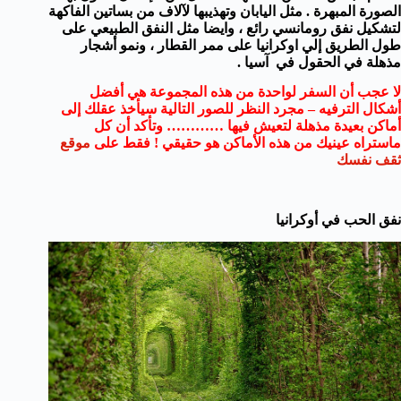
الصورة المبهرة . مثل اليابان وتهذيبها لآلاف من بساتين الفاكهة
لتشكيل نفق رومانسي رائع ، وايضا مثل النفق الطبيعي على
طول الطريق إلي اوكرانيا على ممر القطار ، ونمو أشجار
مذهلة في الحقول في آسيا .
لا عجب
أن السفر
لواحدة من هذه المجموعة هي أفضل
أشكال الترفيه – مجرد النظر للصور التالية سيأخذ عقلك إلى
أماكن بعيدة مذهلة لتعيش فيها ………… وتأكد أن كل
ماستراه عينيك من هذه الأماكن هو حقيقي ! فقط على
موقع
ثقف نفسك
نفق الحب في أوكرانيا