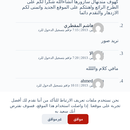
كهوف مندنهال سازورها انشاءالله شكرا لكم على
الطرح الرائع واهنئكم على الموقع الجديد واتمنى لكم
الازدهار والتقدم دائما
ماجد هاشم المقطري
20 ديسمبر، 2013 | 7:15 م
قم بتسجيل الدخول للرد
نريد صور
ناظم الا
20 ديسمبر، 2013 | 7:20 م
قم بتسجيل الدخول للرد
مافي كلام والللله
ahmed_agan
20 ديسمبر، 2013 | 10:11 م
قم بتسجيل الدخول للرد
هههههههه مارحت بلادنا
نحن نستخدم ملفات تعريف الارتباط للتأكد من أننا نقدم لك أفضل
تجربة على موقعنا. إذا واصلت استخدام هذا الموقع، فسوف نفترض
رائع جدا وانشاء الله بنزورها
أنك سعيد به
21 ديسمبر، 2013 | 12:57 ص
قم بتسجيل الدخول للرد
موافق
غير موافق
رائع جدا وانشاء الله بنزورها