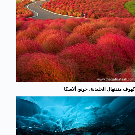
كهوف مندنهال الجليدية، جونو، ألاسكا