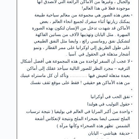
والجبال ، وغيرها من الأماكن الرائعة التي لانصدق أنها
موجودة فعلا في هذا العالم!
بعض هذه الصور هي مجموعة من معالم سياحية طبيعة
يمكنك زيارتها أثناء سفرك لجميع انحاء العالم ، بعض
الأماكن قد شهدت تدخل من الإنسان لتكون بهذه الصورة
المبهرة . مثل اليابان وتهذيبها لآلاف من بساتين الفاكهة
لتشكيل نفق رومانسي رائع ، وايضا مثل النفق الطبيعي
على طول الطريق إلي اوكرانيا على ممر القطار ، ونمو
أشجار مذهلة في الحقول في آسيا .
لا عجب أن السفر لواحدة من هذه المجموعة هي أفضل أشكال
الترفيه – مجرد النظر للصور التالية سيأخذ عقلك إلى أماكن
بعيدة مذهلة لتعيش فيها ………… وتأكد أن كل ماستراه عينيك
من هذه الأماكن هو حقيقي ! فقط على موقع ثقف نفسك
نفق الحب في أوكرانيا
حقول التوليب في هولندا
واحدة من أكبر المرايا في العالم في بوليفيا ( نتيجة ترسبات
الملح تسمى ايضا بصحراء الملح ونتيجة لإنعكاس أشعة
الشمس تظهر هذه الصحراء وكأنها مرآة )
حديقة هيتاشي – اليابان