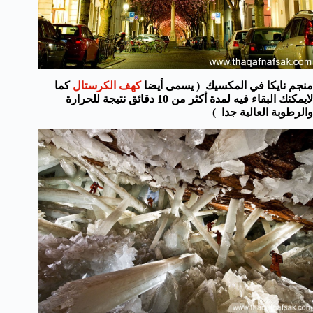
منجم نايكا في المكسيك ( يسمى أيضا
كهف الكرستال
كما
لايمكنك البقاء فيه لمدة أكثر من 10 دقائق نتيجة للحرارة
والرطوبة العالية جدا )