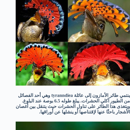
ينتمي طائر الأمازون إلى عائلة tyranndiea وهي أحد الفصائل
من الطيور آكلي الحشرات. يبلغ طوله 6.5 بوصة عند البلوغ.
ويتغذى هذا الطائر على تناول الحشرات حيث يتنقل بين أغصان
الأشجار باحثًا عنها لإقتناصها أو ينشلها عن أوراقها.