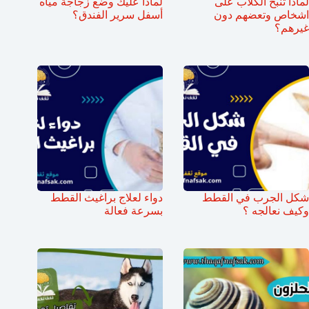
لماذا تنبح الكلاب على
لماذا عليك وضع زجاجة مياه
اشخاص وتعضهم دون
أسفل سرير الفندق؟
غيرهم؟
شكل الجرب في القطط
دواء لعلاج براغيث القطط
وكيف نعالجه ؟
بسرعة فعالة