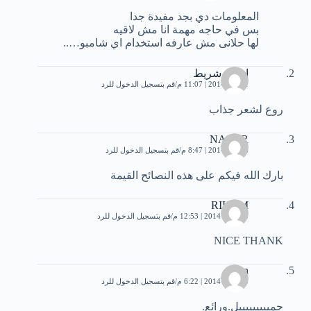
المعلومات دي بجد مفيدة جدا
بس في حاجه مهمة انا مش لاقيه
لها حلانى مش عارفه استخدام اي شامبو…..
ايهاب شريط
1 يناير، 2014 | 11:07 م
قم بتسجيل الدخول للرد
روع لشعر جذاب
NACER
6 يناير، 2014 | 8:47 م
قم بتسجيل الدخول للرد
بارك الله فيكم على هذه النصائح القيمة
RIHAM
10 يناير، 2014 | 12:53 م
قم بتسجيل الدخول للرد
NICE THANK
afnan
15 يناير، 2014 | 6:22 م
قم بتسجيل الدخول للرد
جميييييييييل.ورائع.