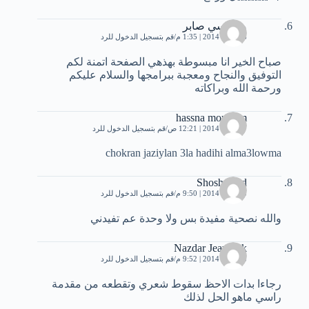
منار سي صابر
16 يناير، 2014 | 1:35 م
قم بتسجيل الدخول للرد
صباح الخير انا مبسوطة بهذهي الصفحة اتمنة لكم
التوفيق والنجاح ومعجبة ببرامجها والسلام عليكم
ورحمة الله وبراكاته
hassna moukrim
17 يناير، 2014 | 12:21 ص
قم بتسجيل الدخول للرد
chokran jaziylan 3la hadihi alma3lowma
Shosho Eid
23 يناير، 2014 | 9:50 م
قم بتسجيل الدخول للرد
والله نصحية مفيدة بس ولا وحدة عم تفيدني
Nazdar Jeawook
23 يناير، 2014 | 9:52 م
قم بتسجيل الدخول للرد
رجاءا بدات الاحظ سقوط شعري وتقطعه من مقدمة
راسي ماهو الحل لذلك