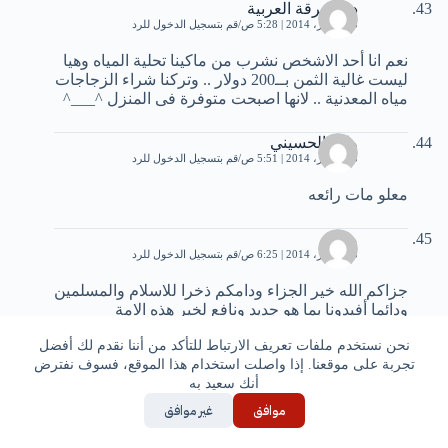
دولة برقة العربية
13 فبراير، 2014 | 5:28 ص
قم بتسجيل الدخول للرد
نعم انا أحد الاشخص نشرب من ماكينا تحلية المياه وهيا
ليست غالية الثمن بــ200 دولار .. وتركنا شراء الزجاجات
مياه المعدنية .. لانها اصبحت متوفرة فى المنزل ^___^
13 فبراير، 2014 | 5:51 ص
قم بتسجيل الدخول للرد
معلو مات رائعه
محمد
13 فبراير، 2014 | 6:25 ص
قم بتسجيل الدخول للرد
جزاكم الله خير الجزاء ودامكم ذخرا للاسلام والمسلمين
ودائما أفيدونا بما هو جديد ونافع لخير هذه الامة
نحن نستخدم ملفات تعريف الارتباط للتأكد من أننا نقدم لك أفضل
mourad
تجربة على موقعنا. إذا واصلت استخدام هذا الموقع، فسوف نفترض
13 فبراير، 2014 | 8:53 ص
قم بتسجيل الدخول للرد
أنك سعيد به
أنت تقول أن “التعليقات باللغة العربية فقط مع مراعاة
موافق
غير موافق
القواعد اللغوية ” إذن اشرحلي هذه “زجاجات بلاستيكية”
كيف لها ان تكون زجاج و في نفس الوقت بلاستيك .؟؟