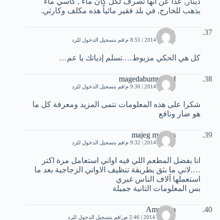
دينار, عدا عن انها تصرف لكل كان ماء , كأسي ماء
يذهب للخارج, في بلد فقير مائياً هذه مكلف وكارثي.
عبدو
24 يناير، 2014 | 8:55 م
قم بتسجيل الدخول للرد
كل هي الحكي مزبوط….تسلم إدياتك يا عم…
magedabumuhand
24 يناير، 2014 | 9:30 م
قم بتسجيل الدخول للرد
شكرا على هذه المعلومات نتمى المزيد ومعرفة كل ما
هو ضار ونافع
majeg malhies
24 يناير، 2014 | 9:32 م
قم بتسجيل الدخول للرد
انا بفضل المطعم اللي فيه اواني استعامل مرة اكتر
….لاني ما بثق بطريقة تنظيف الاواني الزجاجية بعد ما
استعملها آلاف الناس غيري
بس المعلومات التانية جميلة
Amr Tota
1 فبراير، 2014 | 2:46 ص
قم بتسجيل الدخول للرد