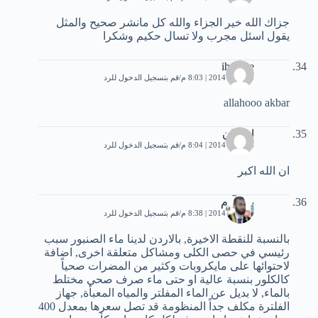
جزاك الله خير الجزاء والله كل مانشر صحيح والمثل
يقول اسئل مجرب ولا تسال حكيم وشكرا
ihssane
24 يناير، 2014 | 8:03 م
قم بتسجيل الدخول للرد
allahooo akbar
احسان
24 يناير، 2014 | 8:04 م
قم بتسجيل الدخول للرد
ان الله اكبر
بني آدم
24 يناير، 2014 | 8:38 م
قم بتسجيل الدخول للرد
بالنسبة للنقطة الاخيرة, بالاردن لدينا ماء الصنبور سبب
رئيسي في حصى الكلى ومشاكل متعلقة اخرى, اضافة
لاحتوائها على مايكروبات وكثير من المضرات صحياً
كالكلور بنسبة عالية او حتى ماء صرف صحي مختلط
بالماء, لا بديل عن الماء المفلتر والمياه المعبأة, جهاز
الفلترة مكلف جداً المنظومة قد تصل سعرها بمعدل 400