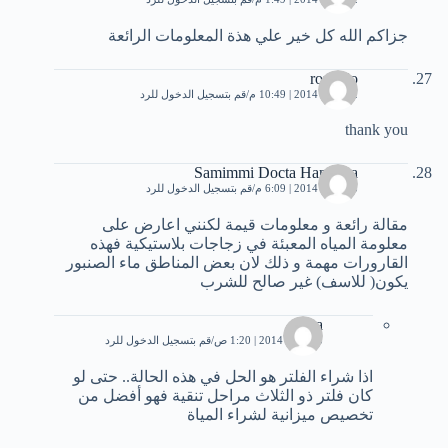
جزاكم الله كل خير علي هذة المعلومات الرائعة
ronaldo
12 يناير، 2014 | 10:49 م
قم بتسجيل الدخول للرد
thank you
Samimmi Docta Hanouna
13 يناير، 2014 | 6:09 م
قم بتسجيل الدخول للرد
مقالة رائعة و معلومات قيمة لكنني اعارض على
معلومة المياه المعبئة في زجاجات بلاستيكية فهذه
القارورات مهمة و ذلك لان بعض المناطق ماء الصنبور
يكون( للاسف) غير صالح للشرب
Rina
15 يناير، 2014 | 1:20 ص
قم بتسجيل الدخول للرد
اذا شراء الفلتر هو الحل في هذه الحالة.. حتى لو
كان فلتر ذو الثلاث مراحل تنقية فهو أفضل من
تخصيص ميزانية لشراء المياة