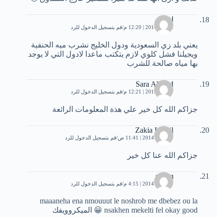
ازاي
9 يناير، 2014 | 12:20 م
قم بتسجيل الدخول للرد
يعني بلد زي السعودية ودول الخليج نشرب ميه الحنفية
ويجيلنا فشل كلوي لازم يتكتب ماعدا لادول التي لا يوجد
بها مياه صالحة للشرب
Sara Ahmed
9 يناير، 2014 | 12:21 م
قم بتسجيل الدخول للرد
جزاكم الله كل خير علي هذة المعلومات الرائعة
Zakia Khalil
10 يناير، 2014 | 11:41 ص
قم بتسجيل الدخول للرد
جزاكم الله عنا كل خير
sihem
10 يناير، 2014 | 4:15 م
قم بتسجيل الدخول للرد
maaaneha ena nmouuut le noshrob me dbebez ou la
nsakhen mekelti fel okay good 😀 الميكروويفك