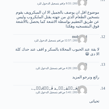
7 يناير، 2014 | 9:55 م
قم بتسجيل الدخول للرد
موضوع اقل ان يوصف بالجميل الا ان الميكرويف يقوم
بتسخين الطعام الذي من جهته يقتل المايكروب وليس
عن طريق التعقيم بواسطة الاشعة كما يحصل باالاشعة
فوق البنفسجيه وهكذا
mohamed
8 يناير، 2014 | 12:57 ص
قم بتسجيل الدخول للرد
لا بقة عند الحبوب المحلاة بالسكر و اقف عند حدك كلة
الا دى 😀
shadi
8 يناير، 2014 | 4:20 ص
قم بتسجيل الدخول للرد
رائع ونرجو المزيد
مہٰہۗحٰہٰہۗمٰہٰہۗہد فٰہٰہۗادہۗہے
8 يناير، 2014 | 5:41 ص
قم بتسجيل الدخول للرد
تحياتى