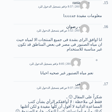
rania musa
8 يناير، 2014 | 8:57 م
قم بتسجيل الدخول للرد
معلومات مفيدة جدددددا
مدحت رضوان
9 يناير، 2014 | 3:52 ص
قم بتسجيل الدخول للرد
انا اوافق الراى بشدة فى جميع المنتجات الا لمياه حيث
ان مياه الصنبور فى مصر فى بعض المناطق قد تكون
غير مناسبة للاستخدام
zobir
9 يناير، 2014 | 8:05 م
قم بتسجيل الدخول للرد
نعم مياه الصنبور غير صحيه احيانا
مصطفى
9 يناير، 2014 | 9:37 ص
قم بتسجيل الدخول للرد
شكراً على المقال 🙂 ـ
فقط لي ملاحظة : لا أوافقكم الرأي بشأن كتب
المساعدة الذاتية لا أقول أن كلّها مفيدة و لكن أغلبها
كذلك و أرى أنها تساعد كثيراً للتفكير خارج الصندوق 🙂