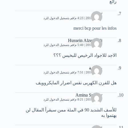
رائع
faty
7 يناير، 2014 | 4:23 م
قم بتسجيل الدخول للرد
merci bcp pour les infos
Hussein Alzerouali
7 يناير، 2014 | 5:40 م
قم بتسجيل الدخول للرد
الاجد للاجواد الرخيص للبخيس ؟؟؟
رموسة
7 يناير، 2014 | 7:51 م
قم بتسجيل الدخول للرد
هل للفرن الكهربى نفس اضرار المايكروويف
Amina Sweety
7 يناير، 2014 | 8:21 م
قم بتسجيل الدخول للرد
للأسف الشديد 90 في المئة ممن سيقرأ المقال لن
يهتموا به
boss