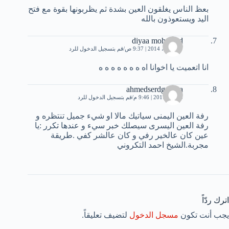
بعظ الناس يغلقون العين بشدة ثم يظربونها بقوة مع فتح
اليد ويستعوذون بالله
diyaa mohamed
27 أبريل، 2014 | 9:37 ص
قم بتسجيل الدخول للرد
انا اتعميت يا اخوانا اه ه ه ه ه ه ه ه
ahmedserdguigua
3 مايو، 2017 | 9:46 م
قم بتسجيل الدخول للرد
رفة العين اليمنى سياتيك مالا او شيء جميل تنتظره و
رفة العين اليسرى سيصلك خبر سيء و عندها تكرر :يا
عين كان عالخير رفي و كان عالشر كفي .طريقة
مجربة.الشيخ احمد التكروني
اترك ردّاً
يجب أنت تكون
مسجل الدخول
لتضيف تعليقاً.