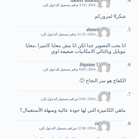
hadeer abdelhameed
11 فبراير، 2014 | 3:14 م
قم بتسجيل الدخول للرد
شكراا لمروركم
ahmed fathy
13 فبراير، 2014 | 11:25 م
قم بتسجيل الدخول للرد
انا بحب التصوير جدا لكن انا مش معايا كاميرا ،معايا
موبايل وبالتالي الامكانيات ضعيفة اوي
Jðşmine Uşðma
21 فبراير، 2014 | 8:03 م
قم بتسجيل الدخول للرد
الكفاح هو سر النجاح 🙂
الزوي
22 فبراير، 2014 | 9:03 ص
قم بتسجيل الدخول للرد
ماهي الكاميرة التي لها جودة عالية وسهلة الأستعمال؟
rida bsk
23 فبراير، 2014 | 12:30 ص
قم بتسجيل الدخول للرد