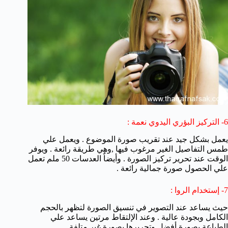
6- التركيز البؤري اليدوي نعمة :
يعمل بشكل جيد عند تقريب صورة الموضوع . ويعمل علي
طمس التفاصيل الغير مرغوب فيها ,وهي طريقة رائعة . ويوفر
الوقت عند تحرير تركيز الصورة . وأيضاٌ العدسات 50 ملم تعمل
علي الحصول صورة جمالية رائعة .
7- إستخدام الروا :
حيث يساعد عند التصوير في تنسيق الصورة لتظهر بالحجم
الكامل وبجودة عالية . وعند الإلتقاط مرتين يساعد علي
الطباعة بصورة أفضل وتحريرها بصورة غير متلفة .