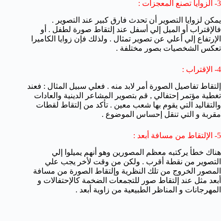
3- الزوايا تصنع المعجزات :
يمكن لزوايا التصوير أن تحدث فارق كبير عند التصوير .
فالإقتراب أو الميل إلي أسفل عند إلتقاط صورة لطفل . أو
الإرتفاع إلي أعلي عن تصوير تمثال . ولذلك فإن زوايا الكاميرا
تعكس الشخصيات بصور مختلفة .
4- الإقتراب :
إلتقاط تفاصيل الصورة أمر لابد منه . فعلي سبيل المثال : فعند
تغطية مؤتمر إحتفالي , قم بتصوير المشاعر الدينية والعادات
والتقاليد التي يقوم بها شعب معين . تأكد من إلتقاط لقطات
مقربة و التي تنقل إحساس الموضوع .
5- الإلتقاط من مسافة أبعد :
هناك خطأ يركتبه معظم المصورين وهو أنهم يميلوا إلي
التصوير من نقطة أقرب . ولكن من وقت لأخر يجب علي
المصور الخروج من تلك النظرية وإلتقاط الصورة من مسافة
أبعد مثل عند إلتقاط صور للتجمعات الضخمة كالإحتفالات و
المهرجانات و المناظر الطبيعية من زاوية أبعد
.