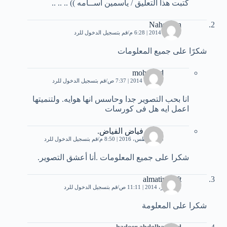
كتبت هذا التعليق / ياسمين أســامه )) .. .. ..
Nahedsun
19 يناير، 2014 | 6:28 م
قم بتسجيل الدخول للرد
شكرًا على جميع المعلومات
mohamed
9 فبراير، 2014 | 7:37 ص
قم بتسجيل الدخول للرد
انا بحب التصوير جدا وحاسس انها هوايه. ولتنميتها
اعمل ايه هل فى كورسات
محمد فياض الفياض.
25 أغسطس، 2016 | 8:50 م
قم بتسجيل الدخول للرد
شكرا على جميع المعلومات .أنا أعشق التصوير.
almatinasoft
10 فبراير، 2014 | 11:11 ص
قم بتسجيل الدخول للرد
شكرا على المعلومة