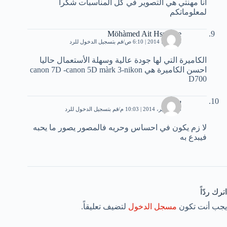
انا مهنتي هي التصوير في كل المناسبات شكرا
لمعلوماتكم
Möhàmed Ait Hss-aine
4 مارس، 2014 | 6:10 ص
قم بتسجيل الدخول للرد
الكاميرة التي لها جودة عالية وسهلة الأستعمال حاليا
احسن الكاميرة هي canon 7D -canon 5D màrk 3-nikon
D700
ﺳﻬﻴﺮ
18 سبتمبر، 2014 | 10:03 م
قم بتسجيل الدخول للرد
ﻻ ﺯﻡ ﻳﻜﻮﻥ ﻓﻲ ﺍﺣﺴﺎﺱ ﻭﺣﺮﻳﻪ ﻓﺎﻟﻤﺼﻮﺭ ﻳﺼﻮﺭ ﻣﺎ ﻳﺤﺒﻪ
ﻓﻴﺒﺪﻉ ﺑﻪ
اترك ردّاً
يجب أنت تكون
مسجل الدخول
لتضيف تعليقاً.