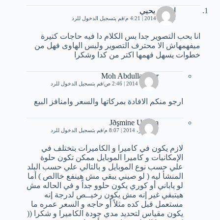
اسراء يحيي
19 يناير، 2014 | 4:21 م
قم بتسجيل الدخول للرد
انا بحب التصوير جدا بس الكلام دا فيه حاجات كتيرة
ميفهمهاش الا محترف التصوير وليس الهاوى فهل من
خطوات يسهل فهمها اكتر من كدا وشكرا
Moh Abdulla Sakr
8 فبراير، 2014 | 2:46 ص
قم بتسجيل الدخول للرد
ارجو منكم الافادة بمركاتها والسعر وامنافز البيع
Jðşmine Uşðma
21 فبراير، 2014 | 8:07 م
قم بتسجيل الدخول للرد
لازم يكون في كاميرا و الكاميرات بتختلف في
الإمكانيات و كاميرا الموبايل ممكن تكون حلوة
علي حسب نوع الموبايل و بالتالي علي حسب البلد
المنشأ ليه ( لو صيني يبقي مش هينفع خاالص ) أما
لو ياباني أو كوري يكون حلوو جداً و في الحاله مش
هيتبقي غير إنه مش يكون رخيــص لدرجة إنه
مستعمل قبل كده مثلاً أو حاجه و السعر عمره ما
يكون مقياس لتحديد مدي جودة الكاميرا و شكرا ((