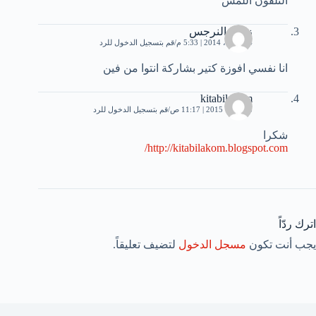
التلفون اللمس
زهرة النرجس
14 أبريل، 2014 | 5:33 م
قم بتسجيل الدخول للرد
انا نفسي افوزة كتير بشاركة انتوا من فين
kitabilakom
3 أكتوبر، 2015 | 11:17 ص
قم بتسجيل الدخول للرد
شكرا
http://kitabilakom.blogspot.com/
اترك ردّاً
يجب أنت تكون
مسجل الدخول
لتضيف تعليقاً.