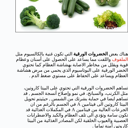
هناك بعض
الخضروات الورقية
التي تكون غنية بالكالسيوم مثل
الملفوف
واللفت مما يساعد على الحصول على أسنان وعظام
قوية ويقلل من مخاطر الاصابة بهشاشة العظام كما تحتوي
الخضر الورقية على البوتاسيوم الذي يحمي من مرض هشاشة
العظام ويساعد على الحفاظ على مستوي ضغط الدم .
تساهم الخضروات الورقية التي تحتوي على البيتا كاروتين،
مثل الكرنب، والسبانخ، في نمو وإصلاح أنسجة الجسم , قد
تساهم ايضا في حماية بشرتك من الشمس , حيثيتم تحويل
البيتا كاروتين الى فيتامين A في الجسم بالرغم من ان
الجرعات العالية من فيتامين A في المكملات الغذائية قد
تكون سامة وتؤدي الى تلف العظام والكبد والاضطرابات
العصبية والعيوب الخلقية لكن المصادر الغذائية من البيتا
كاروتين آمنة تماما .