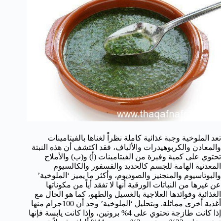
تعد الملوخية وجبة غذائية كاملة نظراً لغناها بالفيتامينات
والمعادن والكربوهيدرات والألياف، فقد اكتشف أن هذه النبتة
تحتوي على كمية وفيرة من الفيتامينات (أ) و(ب) والأملاح
المعدنية الهامة للجسم كالحديد والفسفور والكالسيوم
والبوتاسيوم والمنجنيز والصوديوم، وأكثر ما يميز ‘الملوخية’
عن غيرها من النباتات الورقية أنها لا تفقد أياً من مكوناتها
الغذائية وفوائدها العلاجية بالغسيل والطهو، كما هو الحال مع
أغذية أخرى مماثلة. وبتحليل ‘الملوخية’ وجد أن 100جرام منها
إذا كانت طازجة تحتوي على 4% بروتين، وإذا كانت يابسة فإنها