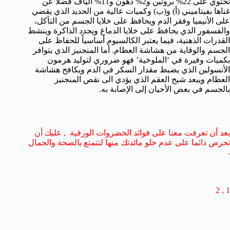
تحتوي على 22% بروتين و2% دهون و11% ألياف فضلاً عن
غناها بفيتاميني (أ) و(ب) وكميات عالية من الحديد الذي يقضي
على الأنيميا وفقر الدم ويحافظ على خلايا الجسم من التآكل،
والفسفور الذي يحافظ على خلايا الدماغ ويجدد الذاكرة وينشط
القدرات الذهنية، فيما يعتبر الكالسيوم أساسياً للحفاظ على
الجسم والوقاية من هشاشة العظام. أما المنجنيز الذي يتوافر
بكميات وفيرة في ‘الملوخية’ فهو ضروري لتوليد هرمون
الأنسولين الذي يضبط مقدار السكر في الدم ويكافح هشاشة
العظام ويبعد شبح العقم الذي يؤدي الى نقص المنجنيز
بالجسم في بعض الأحيان إلى الإصابة به.
بعد أن تعرفت معنا على فوائد الخضروات الورقية , عليك أن
تحرص دائما على عدم خلو مائدتك منها لتتمتع بالصحة والجمال
.
2
,
1