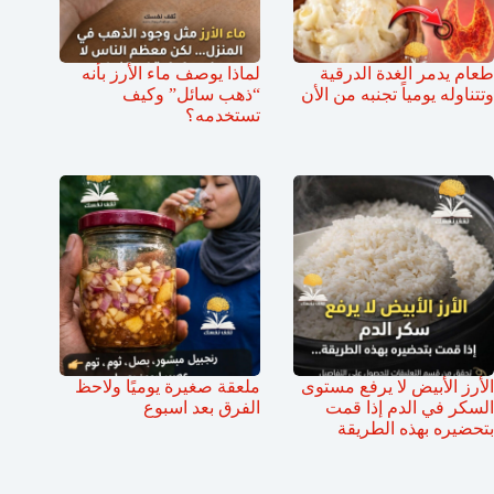
طعام يدمر الغدة الدرقية
لماذا يوصف ماء الأرز بأنه
وتتناوله يومياً تجنبه من الأن
“ذهب سائل” وكيف
تستخدمه؟
الأرز الأبيض لا يرفع مستوى
ملعقة صغيرة يوميًا ولاحظ
السكر في الدم إذا قمت
الفرق بعد اسبوع
بتحضيره بهذه الطريقة