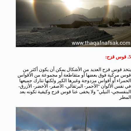
5. قوس قزح:
يتخذ قوس قزح العديد من الأشكال يمكن أن يكون أكثر من
قوس مركبة فوق بعضها أو متقاطعة أو مجموعة من الأقواس
الحمراء أو أقواس مزدوجة وغيرها الكير ولكنها تتارك جميعها
في نفس الألوان “الأحمر- البرتقالي- الأصفر- الأخضر- الأزرق-
البنفسجي- النيلي” ولا يخفى عنا قوس قزح وكيفية تكونه بعد
المطر