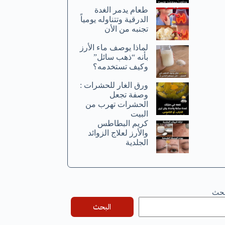
طعام يدمر الغدة
الدرقية وتتناوله يومياً
تجنبه من الأن
لماذا يوصف ماء الأرز
بأنه “ذهب سائل”
وكيف تستخدمه؟
ورق الغار للحشرات :
وصفة تجعل
الحشرات تهرب من
البيت
كريم البطاطس
والأرز لعلاج الزوائد
الجلدية
بحث
البحث