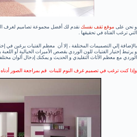
و نحن على
موقع ثقف نفسك
نقدم لك أفضل مجموعة تصاميم لغرف النوم
التي ترغب الفتاة في تحقيقها .
بالإضافة إلي التصميمات المختلفة ، إلا أن معظم الفتيات يرغبن في إختي
و يرتبط إختيار الفتيات للون الوردي بقصص الأميرات الخيالية أو اللعبة ب
الوردي مع معظم الأثاث التقليدي و الحديث و يمكنك إدخال ألوان مختلفة
وإذا كنت ترغب في تصميم غرف النوم للبنات قم بمراجعة الصور أدناه :