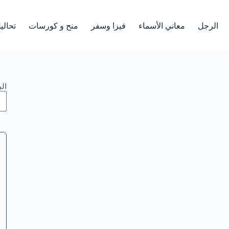
الرجل
معاني الأسماء
فيزا وسفر
منح و كورسات
تحالي
ال