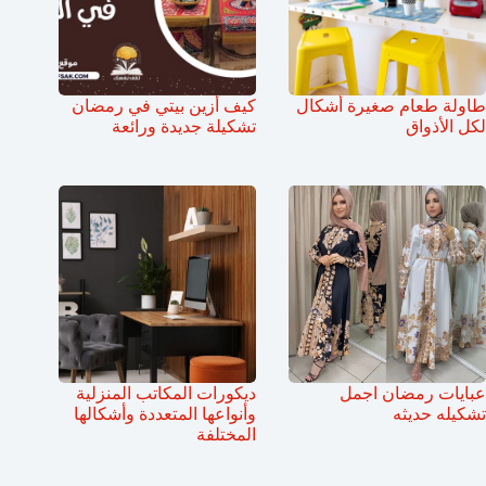
طاولة طعام صغيرة أشكال
كيف أزين بيتي في رمضان
لكل الأذواق
تشكيلة جديدة ورائعة
عبايات رمضان اجمل
ديكورات المكاتب المنزلية
تشكيله حديثه
وأنواعها المتعددة وأشكالها
المختلفة