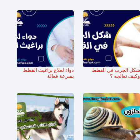
شكل الجرب في القطط
دواء لعلاج براغيث القطط
وكيف نعالجه ؟
بسرعة فعالة