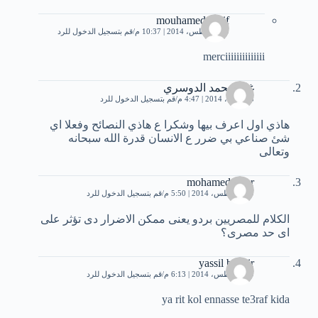
mouhamed chrif
29 أغسطس، 2014 | 10:37 م
قم بتسجيل الدخول للرد
merciiiiiiiiiiiiii
غادةمحمد الدوسري
18 أبريل، 2014 | 4:47 م
قم بتسجيل الدخول للرد
هاذي اول اعرف بيها وشكرا ع هاذي النصائح وفعلا اي
شئ صناعي بي ضرر ع الانسان قدرة الله سبحانه
وتعالى
mohamed nour
29 أغسطس، 2014 | 5:50 م
قم بتسجيل الدخول للرد
الكلام للمصريين بردو يعنى ممكن الاضرار دى تؤثر على
اى حد مصرى؟
yassil bachir
29 أغسطس، 2014 | 6:13 م
قم بتسجيل الدخول للرد
ya rit kol ennasse te3raf kida