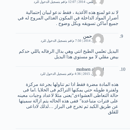
31 أغسطس، 2014 | 12:07 م
قم بتسجيل الدخول للرد
لا ندعو لمنع هذه الأغذية ، فقط ندعو لبيان إحتمالية
أضرار المواد الداخلة في المكون الغذائي المروج له في
جميع أماكن تسويقه وبكل وضوح .
عبدالرحمن
2 سبتمبر، 2014 | 7:50 م
قم بتسجيل الدخول للرد
البديل تعلمي الطبخ انتي وهي بدال الرفاله ياللي حدكم
بيض مقلي لا مو مستوي هذا البديل
mohsen ahmed
31 أكتوبر، 2015 | 4:36 م
قم بتسجيل الدخول للرد
هذه المادة مضرة فقط اذا تم تناولها بجرعة مركزة
ولفترة طويله حتي يمكنها التراكم فى الخلايا .اما فى
حالة التعاطى العشواءى”يعنى مثلا لاعداد وجبات معينه
على فترات متباعدة” ففى هذه الحاله يتم ازالة سميتها
عن طريق الكبد ثم تخرج فى البراز …لذلك لاداعى
للقلق