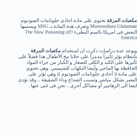
مكعبات المرقة
تحتوى على مادة احادى جلوتامات الصوديوم
Monosodium Glutamate وتعرف هذة المادة بـ MSG ويسميها
البعض فى امريكا بالسم البطىء !!The Slow Poisoning of
America
ويوجد عدة دراسات ذكرت ان استخدام
مكعبات المرقة
بانتظام يؤثر ثأثيراً مدمراً على خلايا مخ الأطفال هذا فضلاً على
ثأثيرها على الكبد و الكلى للصغار و الكبار من جراء المواد
الحافظة بها الماجي وأيضا النكهات للشيبسي .وهى تحتوي
على مادة (( أحادي جلوتامات الصوديوم )) وهي تؤثر على
البصر بشكل مباشر وتسبب الصداع وداء الشقيقة .. وقد تؤدى
ايضا الى الزهامير أو مشاكل أخرى .. نحن في غنى عنها .