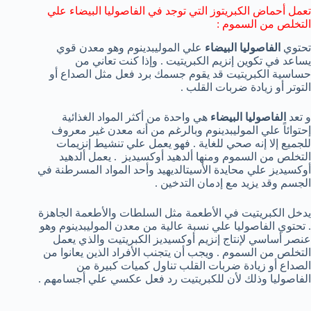
تعمل أحماض الكبريتوز التي توجد في الفاصوليا البيضاء علي
التخلص من السموم :
تحتوي
الفاصوليا البيضاء
علي الموليبدينوم وهو معدن قوي
يساعد في تكوين إنزيم الكبريتيت . وإذا كنت تعاني من
حساسية الكبريتيت قد يقوم جسمك برد فعل مثل الصداع أو
التوتر أو زيادة ضربات القلب .
و تعد
الفاصوليا البيضاء
هي واحدة من أكثر المواد الغذائية
إحتوائاً علي الموليبدينوم وبالرغم من أنه معدن غير معروف
للجميع إلا إنه صحي للغاية . فهو يعمل علي تنشيط إنزيمات
التخلص من السموم ومنها ألدهيد أوكسيديز . يعمل ألدهيد
أوكسيديز علي محايدة الأسيتالديهيد وأحد المواد المسرطنة في
الجسم وقد يزيد مع إدمان التدخين .
يدخل الكبريتيت في الأطعمة مثل السلطات والأطعمة الجاهزة
. تحتوي الفاصوليا علي نسبة عالية من معدن الموليبدينوم وهو
عنصر أساسي لإنتاج إنزيم أوكسيديز الكبريتيت والذي يعمل
التخلص من السموم . ويجب أن يتجنب الأفراد الذين يعانوا من
الصداع أو زيادة ضربات القلب تناول كميات كبيرة من
الفاصوليا وذلك لأن للكبريتيت رد فعل عكسي علي أجسامهم .